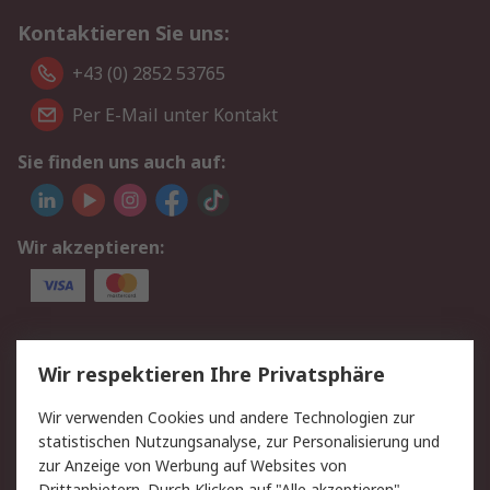
Kontaktieren Sie uns:
+43 (0) 2852 53765
Per E-Mail unter Kontakt
Sie finden uns auch auf:
Wir akzeptieren:
Service
Wir respektieren Ihre Privatsphäre
Value Added Services
Lieferlösungen
Wir verwenden Cookies und andere Technologien zur
Rücksendung/Entsorgung
Kontakt
statistischen Nutzungsanalyse, zur Personalisierung und
Hilfe
zur Anzeige von Werbung auf Websites von
Drittanbietern. Durch Klicken auf "Alle akzeptieren"