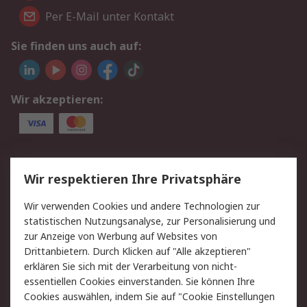
Per E-Mail unter Kontakt
Sie finden uns auch auf:
Wir akzeptieren:
Service
Wir respektieren Ihre Privatsphäre
Value Added Services
Lieferlösungen
Wir verwenden Cookies und andere Technologien zur
Rücksendung/Entsorgung
Kontakt
statistischen Nutzungsanalyse, zur Personalisierung und
Hilfe
zur Anzeige von Werbung auf Websites von
Drittanbietern. Durch Klicken auf "Alle akzeptieren"
Rechtliches
erklären Sie sich mit der Verarbeitung von nicht-
essentiellen Cookies einverstanden. Sie können Ihre
RS Verkaufs- und
Datenschutz
Cookies auswählen, indem Sie auf "Cookie Einstellungen
Lieferbedingungen