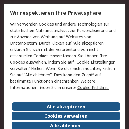
Service
Wir respektieren Ihre Privatsphäre
Value Added Services
Lieferlösungen
Wir verwenden Cookies und andere Technologien zur
Rücksendung/Entsorgung
Kontakt
statistischen Nutzungsanalyse, zur Personalisierung und
Hilfe
zur Anzeige von Werbung auf Websites von
Drittanbietern. Durch Klicken auf "Alle akzeptieren"
Rechtliches
erklären Sie sich mit der Verarbeitung von nicht-
essentiellen Cookies einverstanden. Sie können Ihre
RS Verkaufs- und
Datenschutz
Cookies auswählen, indem Sie auf "Cookie Einstellungen
Lieferbedingungen
verwalten" klicken. Wenn Sie dies nicht möchten, klicken
Cookie-Richtlinie
Zahlungsbedingungen
Sie auf "Alle ablehnen". Dies kann den Zugriff auf
Impressum
Webseite Konditionen
bestimmte Funktionen einschränken. Weitere
Informationen finden Sie in unserer
Cookie-Richtlinie
.
Über RS
Alle akzeptieren
Unternehmen
RS weltweit
Karriere bei RS
Nachhaltigkeit
Cookies verwalten
Qualität/Zertifikate
Presse-Center
Alle ablehnen