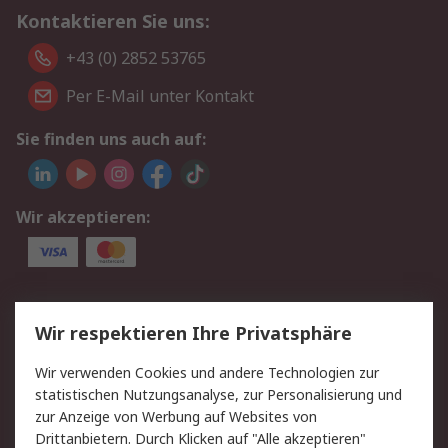
Kontaktieren Sie uns:
+43 (0) 2852 53765
Per E-Mail unter Kontakt
Sie finden uns auch auf:
Wir akzeptieren:
Service
Wir respektieren Ihre Privatsphäre
Value Added Services
Lieferlösungen
Wir verwenden Cookies und andere Technologien zur
Rücksendung/Entsorgung
Kontakt
statistischen Nutzungsanalyse, zur Personalisierung und
Hilfe
zur Anzeige von Werbung auf Websites von
Drittanbietern. Durch Klicken auf "Alle akzeptieren"