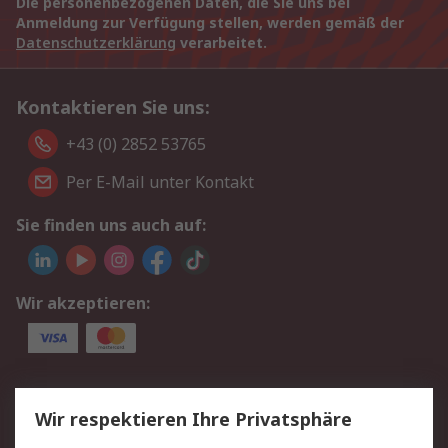
Die personenbezogenen Daten, die Sie uns bei
Anmeldung zur Verfügung stellen, werden gemäß der
Datenschutzerklärung
verarbeitet.
Kontaktieren Sie uns:
+43 (0) 2852 53765
Per E-Mail unter Kontakt
Sie finden uns auch auf:
Wir akzeptieren:
Service
Wir respektieren Ihre Privatsphäre
Value Added Services
Lieferlösungen