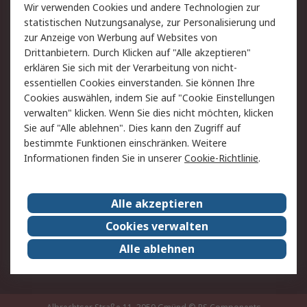
Wir verwenden Cookies und andere Technologien zur
Rücksendung/Entsorgung
Kontakt
statistischen Nutzungsanalyse, zur Personalisierung und
Hilfe
zur Anzeige von Werbung auf Websites von
Drittanbietern. Durch Klicken auf "Alle akzeptieren"
Rechtliches
erklären Sie sich mit der Verarbeitung von nicht-
essentiellen Cookies einverstanden. Sie können Ihre
RS Verkaufs- und
Datenschutz
Cookies auswählen, indem Sie auf "Cookie Einstellungen
Lieferbedingungen
verwalten" klicken. Wenn Sie dies nicht möchten, klicken
Cookie-Richtlinie
Zahlungsbedingungen
Sie auf "Alle ablehnen". Dies kann den Zugriff auf
Impressum
Webseite Konditionen
bestimmte Funktionen einschränken. Weitere
Informationen finden Sie in unserer
Cookie-Richtlinie
.
Über RS
Alle akzeptieren
Unternehmen
RS weltweit
Karriere bei RS
Nachhaltigkeit
Cookies verwalten
Qualität/Zertifikate
Presse-Center
Alle ablehnen
Event-Center