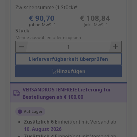
Zwischensumme (1 Stück)*
€ 90,70
€ 108,84
(ohne MwSt.)
(inkl. MwSt.)
Add
Stück
to
Menge auswählen oder eingeben
Basket
Lieferverfügbarkeit überprüfen
Hinzufügen
VERSANDKOSTENFREIE Lieferung für
Bestellungen ab € 100,00
Auf Lager
Zusätzlich
6
Einheit(en) mit Versand ab
10. August 2026
Zusätzlich
4
Einheit(en) mit Versand ab