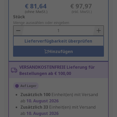
€ 81,64
€ 97,97
(ohne MwSt.)
(inkl. MwSt.)
Add
Stück
to
Menge auswählen oder eingeben
Basket
Lieferverfügbarkeit überprüfen
Hinzufügen
VERSANDKOSTENFREIE Lieferung für
Bestellungen ab € 100,00
Auf Lager
Zusätzlich
100
Einheit(en) mit Versand
ab
10. August 2026
Zusätzlich
33
Einheit(en) mit Versand
ab
10. August 2026