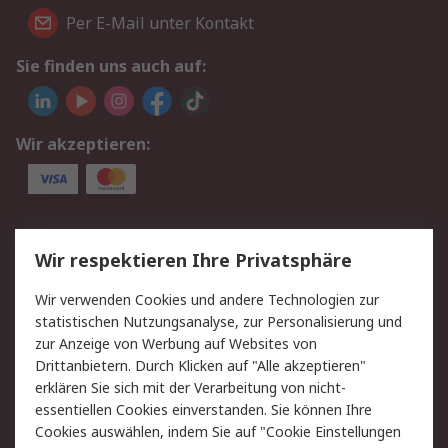
Per E-Mail unter Kontakt
Sie finden uns auch auf:
Wir akzeptieren:
Service
Wir respektieren Ihre Privatsphäre
Value Added Services
Lieferlösungen
Wir verwenden Cookies und andere Technologien zur
Rücksendung/Entsorgung
Kontakt
statistischen Nutzungsanalyse, zur Personalisierung und
Hilfe
zur Anzeige von Werbung auf Websites von
Drittanbietern. Durch Klicken auf "Alle akzeptieren"
Rechtliches
erklären Sie sich mit der Verarbeitung von nicht-
essentiellen Cookies einverstanden. Sie können Ihre
RS Verkaufs- und
Datenschutz
Cookies auswählen, indem Sie auf "Cookie Einstellungen
Lieferbedingungen