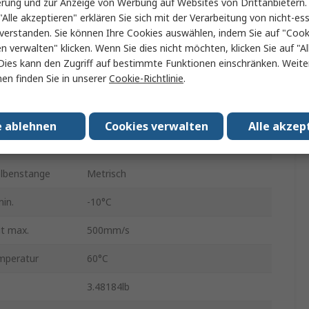
erung und zur Anzeige von Werbung auf Websites von Drittanbietern.
Doppeltwirkend
"Alle akzeptieren" erklären Sie sich mit der Verarbeitung von nicht-ess
Unterseite, Seitlich
verstanden. Sie können Ihre Cookies auswählen, indem Sie auf "Cook
en verwalten" klicken. Wenn Sie dies nicht möchten, klicken Sie auf "Al
1 Mpa
Dies kann den Zugriff auf bestimmte Funktionen einschränken. Weite
en finden Sie in unserer
Cookie-Richtlinie
.
Aluminiumlegierung
Gummipolsterung an beiden Enden
e ablehnen
Cookies verwalten
Alle akzep
Gleitlager
lbenstange
Metrisch
in.
-10°C
t max.
500mm/s
mperatur
60°C
3.48184lb