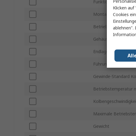
Personalisi
Funktion
Klicken auf 
Montageart
Cookies ein
Einstellung
Betriebsdruck max.
ablehnen". 
Information
Gehäusematerial
Endlagendämpfung
All
Führungstyp
Gewinde-Standard Ko
Betriebstemperatur m
Kolbengeschwindigkei
Maximale Betriebste
Gewicht