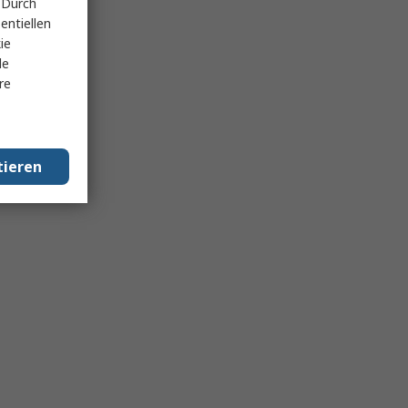
 Durch
entiellen
ie
le
re
tieren