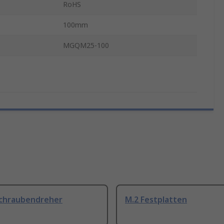
RoHS
100mm
MGQM25-100
Schraubendreher
M.2 Festplatten