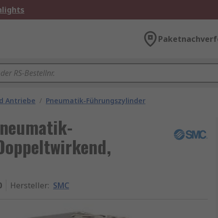
lights
Paketnachverf
d Antriebe
/
Pneumatik-Führungszylinder
neumatik-
Doppeltwirkend,
0
Hersteller
:
SMC