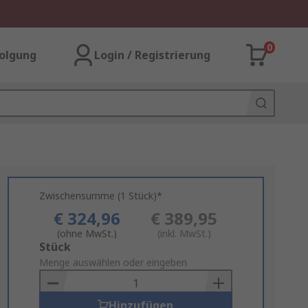
0
olgung
Login / Registrierung
Zwischensumme (1 Stück)*
€ 324,96
€ 389,95
(ohne MwSt.)
(inkl. MwSt.)
Add
Stück
to
Menge auswählen oder eingeben
Basket
Hinzufügen