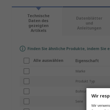
Technische
Datenblätter
Daten des
und
gezeigten
Anleitungen
Artikels
Finden Sie ähnliche Produkte, indem Sie 
Alle auswählen
Eigenschaft
Marke
Produkt Typ
Bohrungsdurchmesse
Wir resp
Serie
Wir verwend