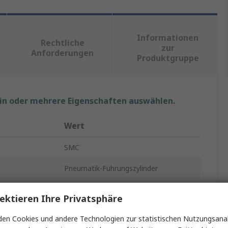
Informationen
Rechtliche
zur
Anforderungen
Produktgruppe
ein oder mehrere Eigenschaften auswählen.
Wert
SMC
Pneumatik-Führungszylinder
r
25mm
ektieren Ihre Privatsphäre
MGQM
en Cookies und andere Technologien zur statistischen Nutzungsanal