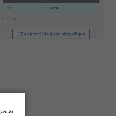
1 +
€ 324,96
*Richtpreis
Zu einer Stückliste hinzufügen
yse, zur