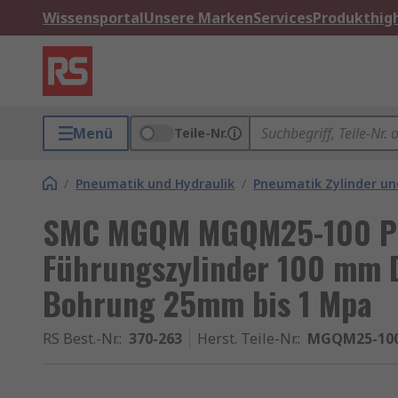
Wissensportal
Unsere Marken
Services
Produkthigh
Menü
Teile-Nr.
/
Pneumatik und Hydraulik
/
Pneumatik Zylinder un
SMC MGQM MGQM25-100 P
Führungszylinder 100 mm 
Bohrung 25mm bis 1 Mpa
RS Best.-Nr.
:
370-263
Herst. Teile-Nr.
:
MGQM25-10