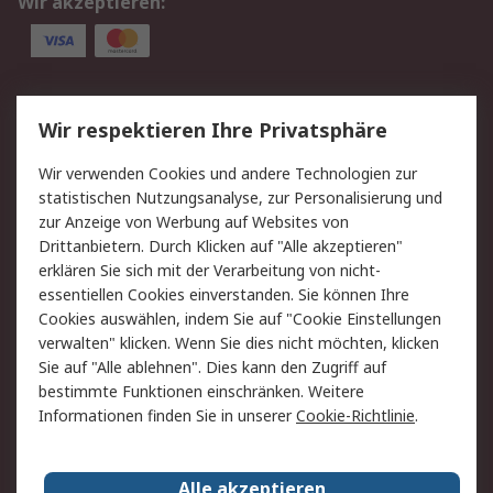
Wir akzeptieren:
Service
Wir respektieren Ihre Privatsphäre
Value Added Services
Lieferlösungen
Wir verwenden Cookies und andere Technologien zur
Rücksendung/Entsorgung
Kontakt
statistischen Nutzungsanalyse, zur Personalisierung und
Hilfe
zur Anzeige von Werbung auf Websites von
Drittanbietern. Durch Klicken auf "Alle akzeptieren"
Rechtliches
erklären Sie sich mit der Verarbeitung von nicht-
essentiellen Cookies einverstanden. Sie können Ihre
RS Verkaufs- und
Datenschutz
Cookies auswählen, indem Sie auf "Cookie Einstellungen
Lieferbedingungen
verwalten" klicken. Wenn Sie dies nicht möchten, klicken
Cookie-Richtlinie
Zahlungsbedingungen
Sie auf "Alle ablehnen". Dies kann den Zugriff auf
Impressum
Webseite Konditionen
bestimmte Funktionen einschränken. Weitere
Informationen finden Sie in unserer
Cookie-Richtlinie
.
Über RS
Alle akzeptieren
Unternehmen
RS weltweit