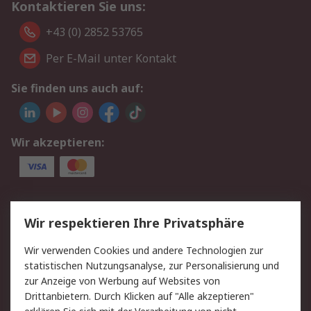
Kontaktieren Sie uns:
+43 (0) 2852 53765
Per E-Mail unter Kontakt
Sie finden uns auch auf:
Wir akzeptieren:
Service
Wir respektieren Ihre Privatsphäre
Value Added Services
Lieferlösungen
Wir verwenden Cookies und andere Technologien zur
Rücksendung/Entsorgung
Kontakt
statistischen Nutzungsanalyse, zur Personalisierung und
Hilfe
zur Anzeige von Werbung auf Websites von
Drittanbietern. Durch Klicken auf "Alle akzeptieren"
Rechtliches