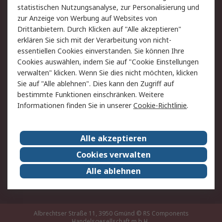
statistischen Nutzungsanalyse, zur Personalisierung und
Hilfe
zur Anzeige von Werbung auf Websites von
Drittanbietern. Durch Klicken auf "Alle akzeptieren"
Rechtliches
erklären Sie sich mit der Verarbeitung von nicht-
essentiellen Cookies einverstanden. Sie können Ihre
RS Verkaufs- und
Datenschutz
Cookies auswählen, indem Sie auf "Cookie Einstellungen
Lieferbedingungen
verwalten" klicken. Wenn Sie dies nicht möchten, klicken
Cookie-Richtlinie
Zahlungsbedingungen
Sie auf "Alle ablehnen". Dies kann den Zugriff auf
Impressum
Webseite Konditionen
bestimmte Funktionen einschränken. Weitere
Informationen finden Sie in unserer
Cookie-Richtlinie
.
Über RS
Alle akzeptieren
Unternehmen
RS weltweit
Karriere bei RS
Nachhaltigkeit
Cookies verwalten
Qualität/Zertifikate
Presse-Center
Alle ablehnen
Event-Center
Albrechtser Straße 11, 3950 Gmünd
© RS Components
Handelsgesellschaft m.b.H.,