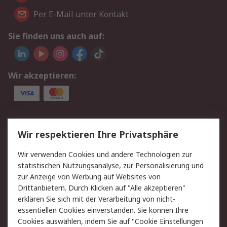
Per E-Mail unter Kontakt
Sie finden uns auch auf:
Wir akzeptieren:
Service
Wir respektieren Ihre Privatsphäre
Value Added Services
Lieferlösungen
Wir verwenden Cookies und andere Technologien zur
Rücksendung/Entsorgung
Kontakt
statistischen Nutzungsanalyse, zur Personalisierung und
Hilfe
zur Anzeige von Werbung auf Websites von
Drittanbietern. Durch Klicken auf "Alle akzeptieren"
Rechtliches
erklären Sie sich mit der Verarbeitung von nicht-
essentiellen Cookies einverstanden. Sie können Ihre
RS Verkaufs- und
Datenschutz
Cookies auswählen, indem Sie auf "Cookie Einstellungen
Lieferbedingungen