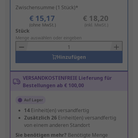
Zwischensumme (1 Stück)*
€ 15,17
€ 18,20
(ohne MwSt.)
(inkl. MwSt.)
Add
Stück
to
Menge auswählen oder eingeben
Basket
Hinzufügen
VERSANDKOSTENFREIE Lieferung für
Bestellungen ab € 100,00
Auf Lager
14
Einheit(en) versandfertig
Zusätzlich
26
Einheit(en) versandfertig
von einem anderen Standort
Sie benötigen mehr?
Benötigte Menge