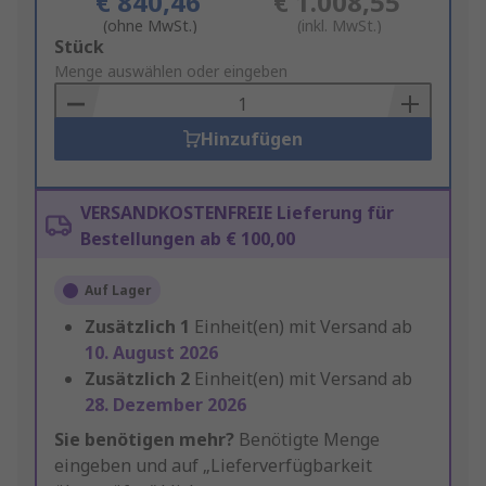
€ 840,46
€ 1.008,55
(ohne MwSt.)
(inkl. MwSt.)
Add
Stück
to
Menge auswählen oder eingeben
Basket
Hinzufügen
VERSANDKOSTENFREIE Lieferung für
Bestellungen ab € 100,00
Auf Lager
Zusätzlich
1
Einheit(en) mit Versand ab
10. August 2026
Zusätzlich
2
Einheit(en) mit Versand ab
28. Dezember 2026
Sie benötigen mehr?
Benötigte Menge
eingeben und auf „Lieferverfügbarkeit