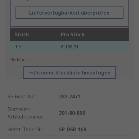
Lieferverfügbarkeit überprüfen
Stück
Pro Stück
1 +
€ 109,71
*Richtpreis
Zu einer Stückliste hinzufügen
RS Best.-Nr.
:
287-2471
Distrelec-
301-80-856
Artikelnummer
:
Herst. Teile-Nr.
:
SP-DSR-169