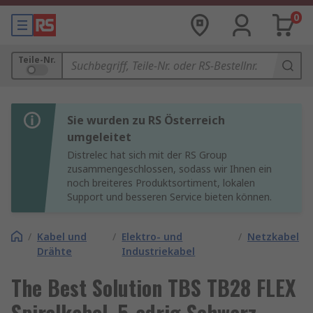
0
Teile-Nr.
Sie wurden zu RS Österreich
umgeleitet
Distrelec hat sich mit der RS Group
zusammengeschlossen, sodass wir Ihnen ein
noch breiteres Produktsortiment, lokalen
Support und besseren Service bieten können.
/
Kabel und
/
Elektro- und
/
Netzkabel
Drähte
Industriekabel
The Best Solution TBS TB28 FLEX
Spiralkabel, 5-adrig Schwarz,