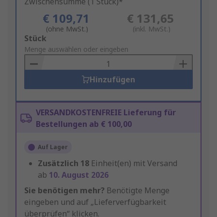
Zwischensumme (1 Stück)*
€ 109,71
€ 131,65
(ohne MwSt.)
(inkl. MwSt.)
Add
Stück
to
Menge auswählen oder eingeben
Basket
Hinzufügen
VERSANDKOSTENFREIE Lieferung für
Bestellungen ab € 100,00
Auf Lager
Zusätzlich
18
Einheit(en) mit Versand
ab
10. August 2026
Sie benötigen mehr?
Benötigte Menge
eingeben und auf „Lieferverfügbarkeit
überprüfen“ klicken.