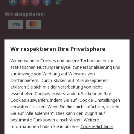
Wir akzeptieren:
Service
Wir respektieren Ihre Privatsphäre
Value Added Services
Lieferlösungen
Wir verwenden Cookies und andere Technologien zur
Rücksendung/Entsorgung
Kontakt
statistischen Nutzungsanalyse, zur Personalisierung und
Hilfe
zur Anzeige von Werbung auf Websites von
Drittanbietern. Durch Klicken auf "Alle akzeptieren"
Rechtliches
erklären Sie sich mit der Verarbeitung von nicht-
essentiellen Cookies einverstanden. Sie können Ihre
RS Verkaufs- und
Datenschutz
Cookies auswählen, indem Sie auf "Cookie Einstellungen
Lieferbedingungen
verwalten" klicken. Wenn Sie dies nicht möchten, klicken
Cookie-Richtlinie
Zahlungsbedingungen
Sie auf "Alle ablehnen". Dies kann den Zugriff auf
Impressum
Webseite Konditionen
bestimmte Funktionen einschränken. Weitere
Informationen finden Sie in unserer
Cookie-Richtlinie
.