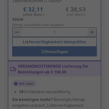
Zwischensumme (1 Stück)*
€ 32,11
€ 38,53
(ohne MwSt.)
(inkl. MwSt.)
Add
Stück
to
Menge auswählen oder eingeben
Basket
Lieferverfügbarkeit überprüfen
Hinzufügen
VERSANDKOSTENFREIE Lieferung für
Bestellungen ab € 100,00
Auf Lager
18
Einheit(en) versandfertig
Sie benötigen mehr?
Benötigte Menge
eingeben und auf „Lieferverfügbarkeit