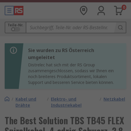
0
Teile-Nr.
Sie wurden zu RS Österreich
umgeleitet
Distrelec hat sich mit der RS Group
zusammengeschlossen, sodass wir Ihnen ein
noch breiteres Produktsortiment, lokalen
Support und besseren Service bieten können.
/
Kabel und
/
Elektro- und
/
Netzkabel
Drähte
Industriekabel
The Best Solution TBS TB45 FLEX
Spiralkabel, 4-adrig Schwarz, 2.8