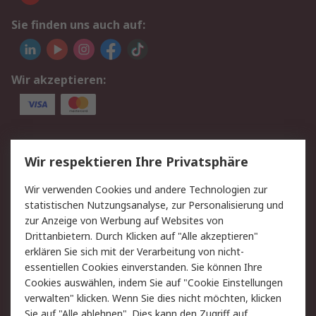
Sie finden uns auch auf:
Wir akzeptieren:
Service
Wir respektieren Ihre Privatsphäre
Value Added Services
Lieferlösungen
Wir verwenden Cookies und andere Technologien zur
Rücksendung/Entsorgung
Kontakt
statistischen Nutzungsanalyse, zur Personalisierung und
Hilfe
zur Anzeige von Werbung auf Websites von
Drittanbietern. Durch Klicken auf "Alle akzeptieren"
Rechtliches
erklären Sie sich mit der Verarbeitung von nicht-
essentiellen Cookies einverstanden. Sie können Ihre
RS Verkaufs- und
Datenschutz
Cookies auswählen, indem Sie auf "Cookie Einstellungen
Lieferbedingungen
verwalten" klicken. Wenn Sie dies nicht möchten, klicken
Cookie-Richtlinie
Zahlungsbedingungen
Sie auf "Alle ablehnen". Dies kann den Zugriff auf