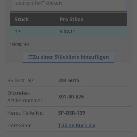
überprüfen“ klicken.
Stück
Pro Stück
1 +
€ 32,11
*Richtpreis
Zu einer Stückliste hinzufügen
RS Best.-Nr.
:
283-6015
Distrelec-
301-80-826
Artikelnummer
:
Herst. Teile-Nr.
:
SP-DSR-139
Hersteller
:
TBS de Buck B.V