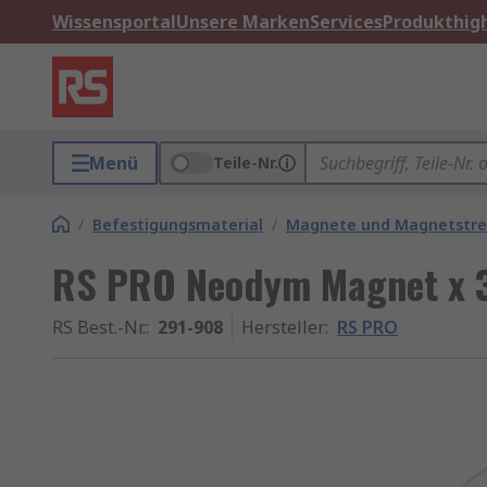
Wissensportal
Unsere Marken
Services
Produkthigh
Menü
Teile-Nr.
/
Befestigungsmaterial
/
Magnete und Magnetstre
RS PRO Neodym Magnet x 
RS Best.-Nr.
:
291-908
Hersteller
:
RS PRO