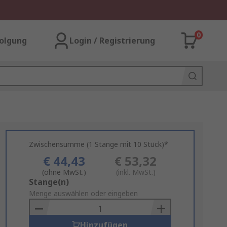
0
olgung
Login / Registrierung
Zwischensumme (1 Stange mit 10 Stück)*
€ 44,43
€ 53,32
(ohne MwSt.)
(inkl. MwSt.)
Add
Stange(n)
to
Menge auswählen oder eingeben
Basket
Hinzufügen