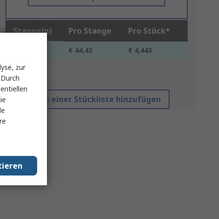
Stange(n)
Pro Stange
Pro Stück*
1 +
€ 44,43
€ 4,443
yse, zur
*Richtpreis
 Durch
entiellen
Zu einer Stückliste hinzufügen
ie
le
re
tieren