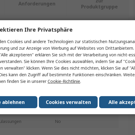
zur
Anforderungen
Produktgruppe
ektieren Ihre Privatsphäre
ein oder mehrere Eigenschaften auswählen.
en Cookies und andere Technologien zur statistischen Nutzungsanal
aft
Wert
erung und zur Anzeige von Werbung auf Websites von Drittanbietern.
"Alle akzeptieren" erklären Sie sich mit der Verarbeitung von nicht-ess
RS PRO
verstanden. Sie können Ihre Cookies auswählen, indem Sie auf "Cook
en verwalten" klicken. Wenn Sie dies nicht möchten, klicken Sie auf "Al
yp
Neodym Magnet
Dies kann den Zugriff auf bestimmte Funktionen einschränken. Weite
en finden Sie in unserer
Cookie-Richtlinie
.
3mm
10mm
e ablehnen
Cookies verwalten
Alle akzep
Neodym-Eisen-Bor
ulassungen
No