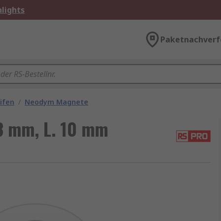
lights
Paketnachverf
ifen
/
Neodym Magnete
3 mm, L. 10 mm