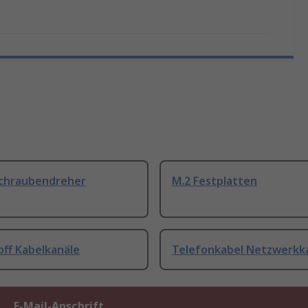
Schraubendreher
M.2 Festplatten
off Kabelkanäle
Telefonkabel Netzwerkk
E-Mail-Anschrift