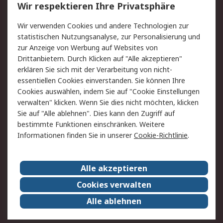
Wir respektieren Ihre Privatsphäre
Value Added Services
Lieferlösungen
Wir verwenden Cookies und andere Technologien zur
Rücksendung/Entsorgung
Kontakt
statistischen Nutzungsanalyse, zur Personalisierung und
Hilfe
zur Anzeige von Werbung auf Websites von
Drittanbietern. Durch Klicken auf "Alle akzeptieren"
Rechtliches
erklären Sie sich mit der Verarbeitung von nicht-
essentiellen Cookies einverstanden. Sie können Ihre
RS Verkaufs- und
Datenschutz
Cookies auswählen, indem Sie auf "Cookie Einstellungen
Lieferbedingungen
verwalten" klicken. Wenn Sie dies nicht möchten, klicken
Cookie-Richtlinie
Zahlungsbedingungen
Sie auf "Alle ablehnen". Dies kann den Zugriff auf
Impressum
Webseite Konditionen
bestimmte Funktionen einschränken. Weitere
Informationen finden Sie in unserer
Cookie-Richtlinie
.
Über RS
Alle akzeptieren
Unternehmen
RS weltweit
Karriere bei RS
Nachhaltigkeit
Cookies verwalten
Qualität/Zertifikate
Presse-Center
Alle ablehnen
Event-Center