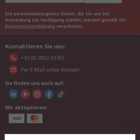
Die personenbezogenen Daten, die Sie uns bei
Anmeldung zur Verfügung stellen, werden gemäß der
Datenschutzerklärung
verarbeitet.
Kontaktieren Sie uns:
+43 (0) 2852 53765
Per E-Mail unter Kontakt
Sie finden uns auch auf:
Wir akzeptieren:
Service