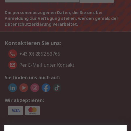
Die personenbezogenen Daten, die Sie uns bei
Anmeldung zur Verfügung stellen, werden gemäß der
Datenschutzerklärung
verarbeitet.
Kontaktieren Sie uns:
+43 (0) 2852 53765
Per E-Mail unter Kontakt
Sie finden uns auch auf:
Wir akzeptieren:
Service