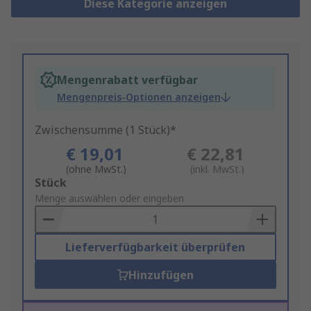
Diese Kategorie anzeigen
Mengenrabatt verfügbar
Mengenpreis-Optionen anzeigen
Zwischensumme (1 Stück)*
€ 19,01
€ 22,81
(ohne MwSt.)
(inkl. MwSt.)
Add
Stück
to
Menge auswählen oder eingeben
Basket
Lieferverfügbarkeit überprüfen
Hinzufügen