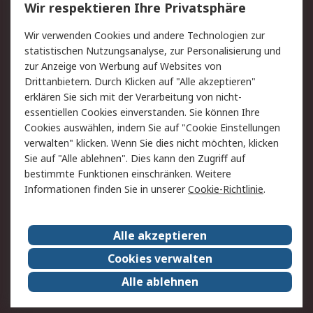
Wir respektieren Ihre Privatsphäre
Value Added Services
Lieferlösungen
Wir verwenden Cookies und andere Technologien zur
Rücksendung/Entsorgung
Kontakt
statistischen Nutzungsanalyse, zur Personalisierung und
Hilfe
zur Anzeige von Werbung auf Websites von
Drittanbietern. Durch Klicken auf "Alle akzeptieren"
Rechtliches
erklären Sie sich mit der Verarbeitung von nicht-
essentiellen Cookies einverstanden. Sie können Ihre
RS Verkaufs- und
Datenschutz
Cookies auswählen, indem Sie auf "Cookie Einstellungen
Lieferbedingungen
verwalten" klicken. Wenn Sie dies nicht möchten, klicken
Cookie-Richtlinie
Zahlungsbedingungen
Sie auf "Alle ablehnen". Dies kann den Zugriff auf
Impressum
Webseite Konditionen
bestimmte Funktionen einschränken. Weitere
Informationen finden Sie in unserer
Cookie-Richtlinie
.
Über RS
Alle akzeptieren
Unternehmen
RS weltweit
Karriere bei RS
Nachhaltigkeit
Cookies verwalten
Qualität/Zertifikate
Presse-Center
Alle ablehnen
Event-Center