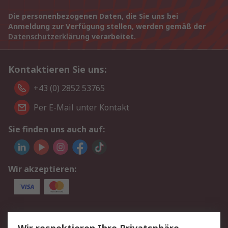
Die personenbezogenen Daten, die Sie uns bei
Anmeldung zur Verfügung stellen, werden gemäß der
Datenschutzerklärung
verarbeitet.
Kontaktieren Sie uns:
+43 (0) 2852 53765
Per E-Mail unter Kontakt
Sie finden uns auch auf:
Wir akzeptieren:
Service