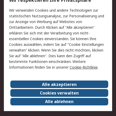
Wir respektieren Ihre Privatsphäre
Value Added Services
Lieferlösungen
Wir verwenden Cookies und andere Technologien zur
Rücksendung/Entsorgung
Kontakt
statistischen Nutzungsanalyse, zur Personalisierung und
Hilfe
zur Anzeige von Werbung auf Websites von
Drittanbietern. Durch Klicken auf "Alle akzeptieren"
Rechtliches
erklären Sie sich mit der Verarbeitung von nicht-
essentiellen Cookies einverstanden. Sie können Ihre
RS Verkaufs- und
Datenschutz
Cookies auswählen, indem Sie auf "Cookie Einstellungen
Lieferbedingungen
verwalten" klicken. Wenn Sie dies nicht möchten, klicken
Cookie-Richtlinie
Zahlungsbedingungen
Sie auf "Alle ablehnen". Dies kann den Zugriff auf
Impressum
Webseite Konditionen
bestimmte Funktionen einschränken. Weitere
Informationen finden Sie in unserer
Cookie-Richtlinie
.
Über RS
Alle akzeptieren
Unternehmen
RS weltweit
Karriere bei RS
Nachhaltigkeit
Cookies verwalten
Qualität/Zertifikate
Presse-Center
Alle ablehnen
Event-Center