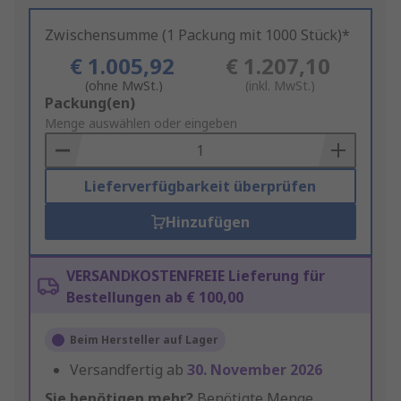
Zwischensumme (1 Packung mit 1000 Stück)*
€ 1.005,92
€ 1.207,10
(ohne MwSt.)
(inkl. MwSt.)
Add
Packung(en)
to
Menge auswählen oder eingeben
Basket
Lieferverfügbarkeit überprüfen
Hinzufügen
VERSANDKOSTENFREIE Lieferung für
Bestellungen ab € 100,00
Beim Hersteller auf Lager
Versandfertig ab
30. November 2026
Sie benötigen mehr?
Benötigte Menge