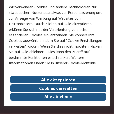
Value Added Services
Lieferlösungen
Wir verwenden Cookies und andere Technologien zur
Rücksendung/Entsorgung
Kontakt
statistischen Nutzungsanalyse, zur Personalisierung und
Hilfe
zur Anzeige von Werbung auf Websites von
Drittanbietern. Durch Klicken auf "Alle akzeptieren"
Rechtliches
erklären Sie sich mit der Verarbeitung von nicht-
essentiellen Cookies einverstanden. Sie können Ihre
RS Verkaufs- und
Datenschutz
Cookies auswählen, indem Sie auf "Cookie Einstellungen
Lieferbedingungen
verwalten" klicken. Wenn Sie dies nicht möchten, klicken
Cookie-Richtlinie
Zahlungsbedingungen
Sie auf "Alle ablehnen". Dies kann den Zugriff auf
Impressum
Webseite Konditionen
bestimmte Funktionen einschränken. Weitere
Informationen finden Sie in unserer
Cookie-Richtlinie
.
Über RS
Alle akzeptieren
Unternehmen
RS weltweit
Karriere bei RS
Nachhaltigkeit
Cookies verwalten
Qualität/Zertifikate
Presse-Center
Alle ablehnen
Event-Center