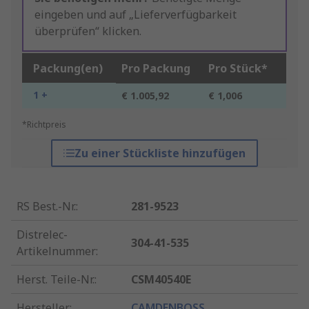
eingeben und auf „Lieferverfügbarkeit
überprüfen“ klicken.
Packung(en)
Pro Packung
Pro Stück*
1 +
€ 1.005,92
€ 1,006
*Richtpreis
Zu einer Stückliste hinzufügen
RS Best.-Nr.
:
281-9523
Distrelec-
304-41-535
Artikelnummer
:
Herst. Teile-Nr.
:
CSM40540E
Hersteller
:
CAMDENBOSS