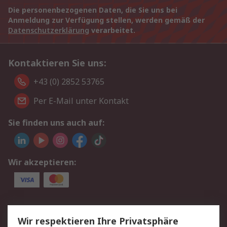
Die personenbezogenen Daten, die Sie uns bei
Anmeldung zur Verfügung stellen, werden gemäß der
Datenschutzerklärung
verarbeitet.
Kontaktieren Sie uns:
+43 (0) 2852 53765
Per E-Mail unter Kontakt
Sie finden uns auch auf:
Wir akzeptieren:
Service
Wir respektieren Ihre Privatsphäre