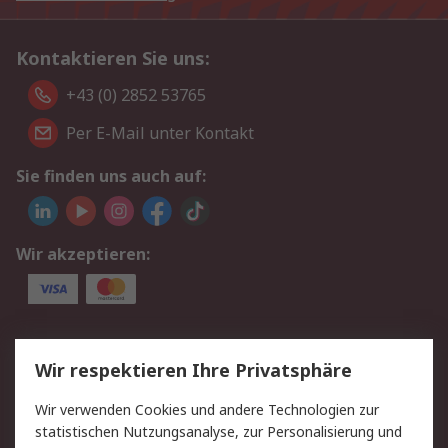
Kontaktieren Sie uns:
+43 (0) 2852 53765
Per E-Mail unter Kontakt
Sie finden uns auch auf:
Wir akzeptieren:
Service
Wir respektieren Ihre Privatsphäre
Value Added Services
Lieferlösungen
Wir verwenden Cookies und andere Technologien zur
Rücksendung/Entsorgung
Kontakt
statistischen Nutzungsanalyse, zur Personalisierung und
Hilfe