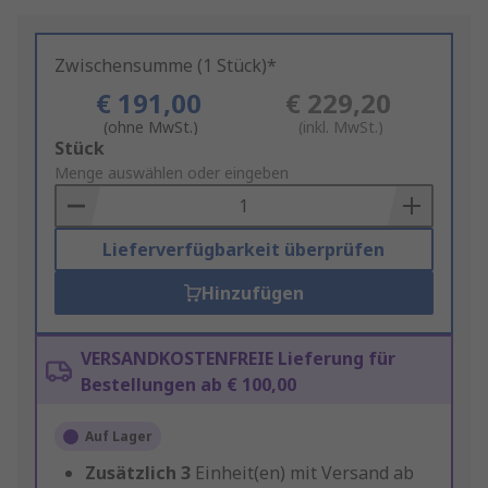
Zwischensumme (1 Stück)*
€ 191,00
€ 229,20
(ohne MwSt.)
(inkl. MwSt.)
Add
Stück
to
Menge auswählen oder eingeben
Basket
Lieferverfügbarkeit überprüfen
Hinzufügen
VERSANDKOSTENFREIE Lieferung für
Bestellungen ab € 100,00
Auf Lager
Zusätzlich
3
Einheit(en) mit Versand ab