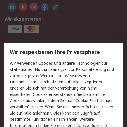
Wir akzeptieren:
Service
Wir respektieren Ihre Privatsphäre
Value Added Services
Lieferlösungen
Wir verwenden Cookies und andere Technologien zur
Rücksendung/Entsorgung
Kontakt
statistischen Nutzungsanalyse, zur Personalisierung und
Hilfe
zur Anzeige von Werbung auf Websites von
Drittanbietern. Durch Klicken auf "Alle akzeptieren"
Rechtliches
erklären Sie sich mit der Verarbeitung von nicht-
essentiellen Cookies einverstanden. Sie können Ihre
RS Verkaufs- und
Datenschutz
Cookies auswählen, indem Sie auf "Cookie Einstellungen
Lieferbedingungen
verwalten" klicken. Wenn Sie dies nicht möchten, klicken
Cookie-Richtlinie
Zahlungsbedingungen
Sie auf "Alle ablehnen". Dies kann den Zugriff auf
Impressum
Webseite Konditionen
bestimmte Funktionen einschränken. Weitere
Informationen finden Sie in unserer
Cookie-Richtlinie
.