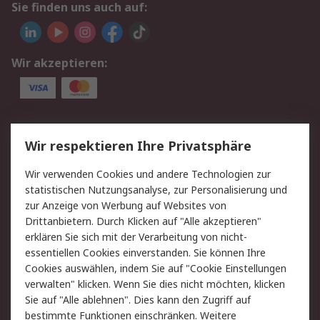
Sie finden uns auch auf:
Wir akzeptieren:
Service
Wir respektieren Ihre Privatsphäre
Value Added Services
Lieferlösungen
Wir verwenden Cookies und andere Technologien zur
Rücksendung/Entsorgung
Kontakt
statistischen Nutzungsanalyse, zur Personalisierung und
Hilfe
zur Anzeige von Werbung auf Websites von
Drittanbietern. Durch Klicken auf "Alle akzeptieren"
Rechtliches
erklären Sie sich mit der Verarbeitung von nicht-
essentiellen Cookies einverstanden. Sie können Ihre
RS Verkaufs- und
Datenschutz
Cookies auswählen, indem Sie auf "Cookie Einstellungen
Lieferbedingungen
verwalten" klicken. Wenn Sie dies nicht möchten, klicken
Cookie-Richtlinie
Zahlungsbedingungen
Sie auf "Alle ablehnen". Dies kann den Zugriff auf
Impressum
Webseite Konditionen
bestimmte Funktionen einschränken. Weitere