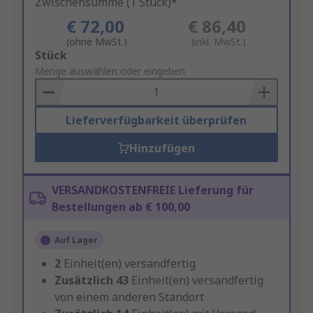
Zwischensumme (1 Stück)*
€ 72,00
€ 86,40
(ohne MwSt.)
(inkl. MwSt.)
Add
Stück
to
Menge auswählen oder eingeben
Basket
Lieferverfügbarkeit überprüfen
Hinzufügen
VERSANDKOSTENFREIE Lieferung für
Bestellungen ab € 100,00
Auf Lager
2
Einheit(en) versandfertig
Zusätzlich
43
Einheit(en) versandfertig
von einem anderen Standort