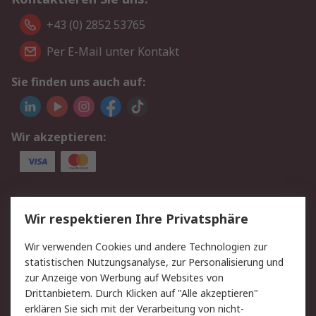
+43 (0) 2852 53765
Per E-Mail unter Kontakt
Sie finden uns auch auf:
Wir akzeptieren:
Service
Wir respektieren Ihre Privatsphäre
Value Added Services
Lieferlösungen
Wir verwenden Cookies und andere Technologien zur
Rücksendung/Entsorgung
Kontakt
statistischen Nutzungsanalyse, zur Personalisierung und
Hilfe
zur Anzeige von Werbung auf Websites von
Drittanbietern. Durch Klicken auf "Alle akzeptieren"
Rechtliches
erklären Sie sich mit der Verarbeitung von nicht-