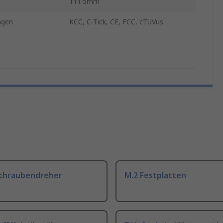
111.5mm
ngen
KCC, C-Tick, CE, FCC, cTUVus
Schraubendreher
M.2 Festplatten