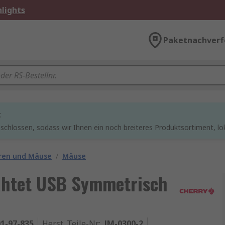
lights
Paketnachverf
t
chlossen, sodass wir Ihnen ein noch breiteres Produktsortiment, lo
ren und Mäuse
/
Mäuse
ahtet USB Symmetrisch
1-97-835
Herst. Teile-Nr.
:
JM-0300-2