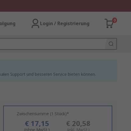
0
olgung
Login / Registrierung
kalen Support und besseren Service bieten können.
Zwischensumme (1 Stück)*
€ 17,15
€ 20,58
(ohne MwSt.)
(inkl. MwSt.)