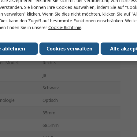
"Alle akzeptieren" erklären Sie sich mit der Verarbeitung von nicht-ess
verstanden. Sie können Ihre Cookies auswählen, indem Sie auf "Cook
ahtlos
Verdrahtet
en verwalten" klicken. Wenn Sie dies nicht möchten, klicken Sie auf "Al
Dies kann den Zugriff auf bestimmte Funktionen einschränken. Weite
USB
en finden Sie in unserer
Cookie-Richtlinie
.
Symmetrisch
e ablehnen
Cookies verwalten
Alle akzep
3
er Modell
Rechts
Ja
Schwarz
nologie
Optisch
35mm
68.5mm