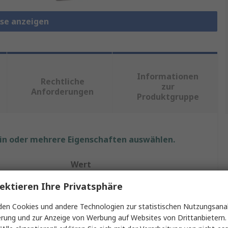
use anzeigen
Informationen
Rechtliche
zur
Anforderungen
Produktgruppe
ein oder mehrere Eigenschaften auswählen.
Wert
ektieren Ihre Privatsphäre
Cherry
en Cookies und andere Technologien zur statistischen Nutzungsanal
GENTIX
erung und zur Anzeige von Werbung auf Websites von Drittanbietern.
Maus