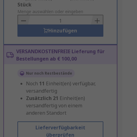
Add
Stück
to
Menge auswählen oder eingeben
Basket
Hinzufügen
VERSANDKOSTENFREIE Lieferung für
Bestellungen ab € 100,00
Nur noch Restbestände
Noch
11
Einheit(en) verfügbar,
versandfertig
Zusätzlich
21
Einheit(en)
versandfertig von einem
anderen Standort
Lieferverfügbarkeit
überprüfen