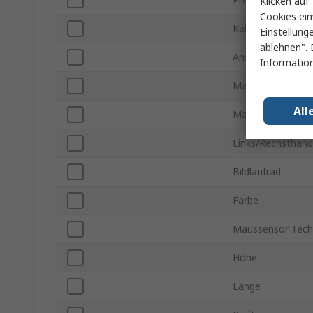
Klicken auf 
Cookies ein
Kabelgestützt/Dr
Einstellung
ablehnen". 
Anschlussart
Information
Maustyp
All
Maustasten
Links/Rechsthänd
Bildlaufrad
Farbe
Maussensor Tech
Höhe
Länge