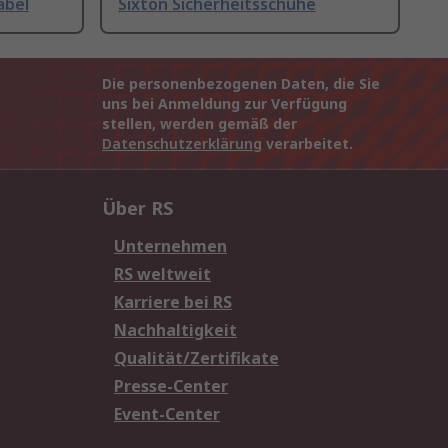
abel
Sixton Sicherheitsschuhe
Die personenbezogenen Daten, die Sie
uns bei Anmeldung zur Verfügung
stellen, werden gemäß der
Datenschutzerklärung
verarbeitet.
Über RS
Unternehmen
RS weltweit
Karriere bei RS
Nachhaltigkeit
Qualität/Zertifikate
Presse-Center
Event-Center