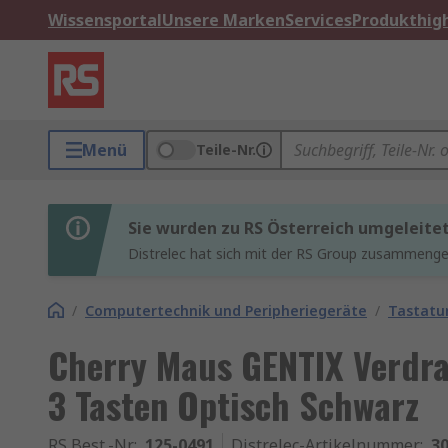
Wissensportal
Unsere Marken
Services
Produkthigh
Menü
Teile-Nr.
Sie wurden zu RS Österreich umgeleite
Distrelec hat sich mit der RS Group zusammenges
/
Computertechnik und Peripheriegeräte
/
Tastatu
Cherry Maus GENTIX Verdr
3 Tasten Optisch Schwarz
RS Best.-Nr.
:
125-0491
Distrelec-Artikelnummer
:
30