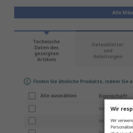
Alle Mä
Technische
Datenblätter
Daten des
und
gezeigten
Anleitungen
Artikels
Finden Sie ähnliche Produkte, indem Sie 
Alle auswählen
Eigenschaft
Wir resp
Marke
Wir verwend
Modellnummer
Personalisi
Produkt Typ