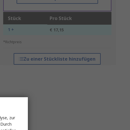
Stück
Pro Stück
1 +
€ 17,15
*Richtpreis
Zu einer Stückliste hinzufügen
yse, zur
 Durch