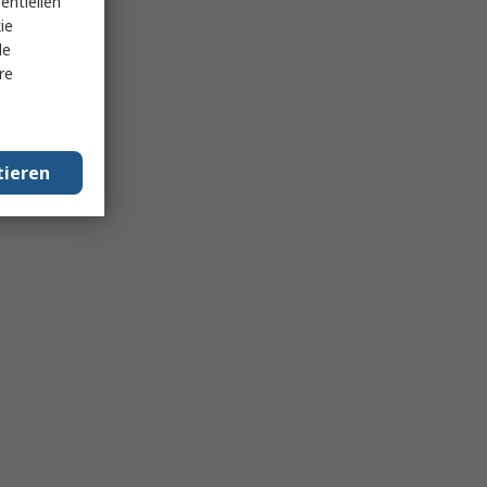
entiellen
ie
le
re
tieren