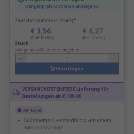
Mengenpreis-Optionen anzeigen
Zwischensumme (1 Stück)*
€ 3,56
€ 4,27
(ohne MwSt.)
(inkl. MwSt.)
Add
Stück
to
Menge auswählen oder eingeben
Basket
Hinzufügen
VERSANDKOSTENFREIE Lieferung für
Bestellungen ab € 100,00
Auf Lager
12
Einheit(en) versandfertig von einem
anderen Standort