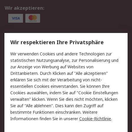
Wir akzeptieren:
Service
Wir respektieren Ihre Privatsphäre
Value Added Services
Lieferlösungen
Wir verwenden Cookies und andere Technologien zur
Rücksendung/Entsorgung
Kontakt
statistischen Nutzungsanalyse, zur Personalisierung und
Hilfe
zur Anzeige von Werbung auf Websites von
Drittanbietern. Durch Klicken auf "Alle akzeptieren"
Rechtliches
erklären Sie sich mit der Verarbeitung von nicht-
essentiellen Cookies einverstanden. Sie können Ihre
RS Verkaufs- und
Datenschutz
Cookies auswählen, indem Sie auf "Cookie Einstellungen
Lieferbedingungen
verwalten" klicken. Wenn Sie dies nicht möchten, klicken
Cookie-Richtlinie
Zahlungsbedingungen
Sie auf "Alle ablehnen". Dies kann den Zugriff auf
Impressum
Webseite Konditionen
bestimmte Funktionen einschränken. Weitere
Informationen finden Sie in unserer
Cookie-Richtlinie
.
Über RS