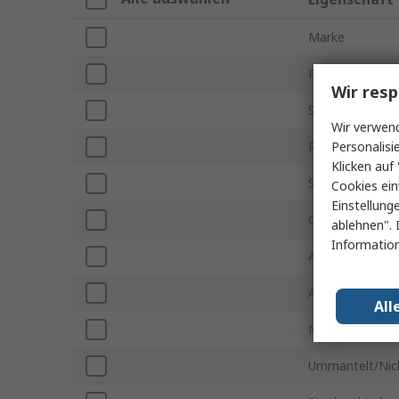
Marke
Produkt Typ
Wir resp
Serie
Wir verwend
Personalisi
Rastermaß
Klicken auf 
Stromstärke
Cookies ein
Einstellung
Gehäusemateri
ablehnen". 
Information
Anzahl der Kon
Anzahl der Rei
All
Montageausric
Ummantelt/Nic