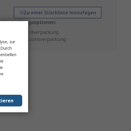
Zu einer Stückliste hinzufügen
Verpackungsoptionen:
Standardverpackung
Produktionsverpackung
yse, zur
 Durch
entiellen
ie
le
re
tieren