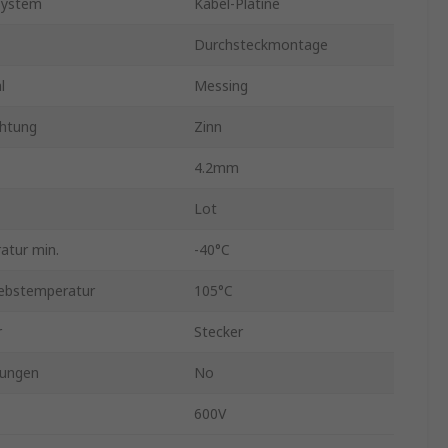
system
Kabel-Platine
Durchsteckmontage
l
Messing
chtung
Zinn
4.2mm
Lot
atur min.
-40°C
iebstemperatur
105°C
r
Stecker
ungen
No
600V