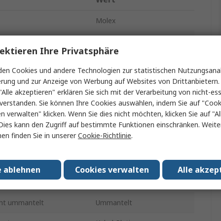
Molex
Leiterplattenleiste
ektieren Ihre Privatsphäre
Mini-Fit Jr
en Cookies und andere Technologien zur statistischen Nutzungsanal
erung und zur Anzeige von Werbung auf Websites von Drittanbietern.
4.2mm
"Alle akzeptieren" erklären Sie sich mit der Verarbeitung von nicht-ess
9A
verstanden. Sie können Ihre Cookies auswählen, indem Sie auf "Cook
en verwalten" klicken. Wenn Sie dies nicht möchten, klicken Sie auf "Al
al
Nylon
Dies kann den Zugriff auf bestimmte Funktionen einschränken. Weite
en finden Sie in unserer
Cookie-Richtlinie
.
takte
14
hen
2
e ablehnen
Cookies verwalten
Alle akzep
htung
Vertikal
ht ummantelt
Ummantelt