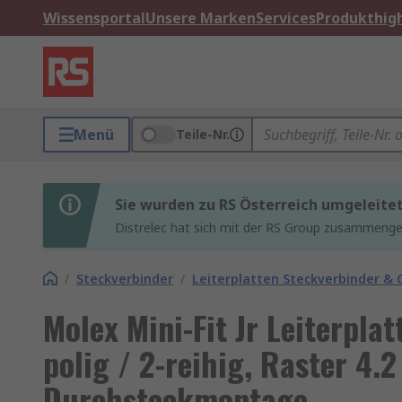
Wissensportal
Unsere Marken
Services
Produkthigh
Menü
Teile-Nr.
Sie wurden zu RS Österreich umgeleite
Distrelec hat sich mit der RS Group zusammenges
/
Steckverbinder
/
Leiterplatten Steckverbinder &
Molex Mini-Fit Jr Leiterplat
polig / 2-reihig, Raster 4
Durchsteckmontage,