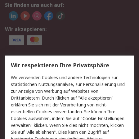
Sie finden uns auch auf:
Wir akzeptieren:
Service
Wir respektieren Ihre Privatsphäre
Value Added Services
Lieferlösungen
Wir verwenden Cookies und andere Technologien zur
Rücksendung/Entsorgung
Kontakt
statistischen Nutzungsanalyse, zur Personalisierung und
Hilfe
zur Anzeige von Werbung auf Websites von
Drittanbietern. Durch Klicken auf "Alle akzeptieren"
Rechtliches
erklären Sie sich mit der Verarbeitung von nicht-
essentiellen Cookies einverstanden. Sie können Ihre
RS Verkaufs- und
Datenschutz
Cookies auswählen, indem Sie auf "Cookie Einstellungen
Lieferbedingungen
verwalten" klicken. Wenn Sie dies nicht möchten, klicken
Cookie-Richtlinie
Zahlungsbedingungen
Sie auf "Alle ablehnen". Dies kann den Zugriff auf
bestimmte Funktionen einschränken. Weitere