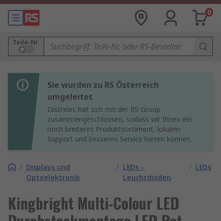
0
Teile-Nr.
Sie wurden zu RS Österreich
umgeleitet
Distrelec hat sich mit der RS Group
zusammengeschlossen, sodass wir Ihnen ein
noch breiteres Produktsortiment, lokalen
Support und besseren Service bieten können.
/
Displays und
/
LEDs –
/
LEDs
Optoelektronik
Leuchtdioden
Kingbright Multi-Colour LED
Durchsteckmontage LED Rot,