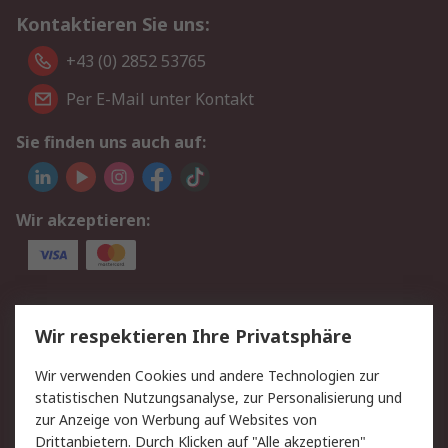
Kontaktieren Sie uns:
+43 (0) 2852 53765
Per E-Mail unter Kontakt
Sie finden uns auch auf:
Wir akzeptieren:
Service
Wir respektieren Ihre Privatsphäre
Value Added Services
Lieferlösungen
Wir verwenden Cookies und andere Technologien zur
Rücksendung/Entsorgung
Kontakt
statistischen Nutzungsanalyse, zur Personalisierung und
Hilfe
zur Anzeige von Werbung auf Websites von
Drittanbietern. Durch Klicken auf "Alle akzeptieren"