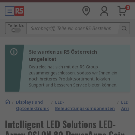
0
Teile-Nr.
Sie wurden zu RS Österreich
umgeleitet
Distrelec hat sich mit der RS Group
zusammengeschlossen, sodass wir Ihnen ein
noch breiteres Produktsortiment, lokalen
Support und besseren Service bieten können.
/
Displays und
/
LED-
/
LED-
Optoelektronik
Beleuchtungskomponenten
Arrays
Intelligent LED Solutions LED-
Array OSLON 80 PowerAnna Coin