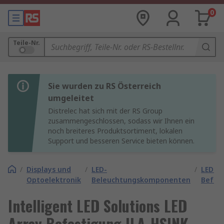
0
Teile-Nr.
Sie wurden zu RS Österreich
umgeleitet
Distrelec hat sich mit der RS Group
zusammengeschlossen, sodass wir Ihnen ein
noch breiteres Produktsortiment, lokalen
Support und besseren Service bieten können.
/
Displays und
/
LED-
/
LED Ar
Optoelektronik
Beleuchtungskomponenten
Befes
Intelligent LED Solutions LED
Array Befestigung ILA-HSINK-