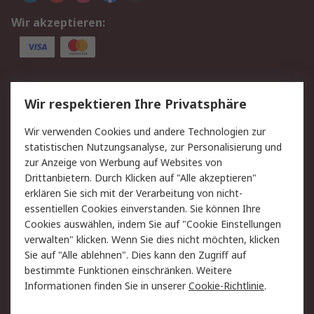
Wir akzeptieren:
Service
Wir respektieren Ihre Privatsphäre
Value Added Services
Lieferlösungen
Wir verwenden Cookies und andere Technologien zur
Rücksendung/Entsorgung
Kontakt
statistischen Nutzungsanalyse, zur Personalisierung und
Hilfe
zur Anzeige von Werbung auf Websites von
Drittanbietern. Durch Klicken auf "Alle akzeptieren"
Rechtliches
erklären Sie sich mit der Verarbeitung von nicht-
essentiellen Cookies einverstanden. Sie können Ihre
RS Verkaufs- und
Datenschutz
Cookies auswählen, indem Sie auf "Cookie Einstellungen
Lieferbedingungen
verwalten" klicken. Wenn Sie dies nicht möchten, klicken
Cookie-Richtlinie
Zahlungsbedingungen
Sie auf "Alle ablehnen". Dies kann den Zugriff auf
Impressum
Webseite Konditionen
bestimmte Funktionen einschränken. Weitere
Informationen finden Sie in unserer
Cookie-Richtlinie
.
Über RS