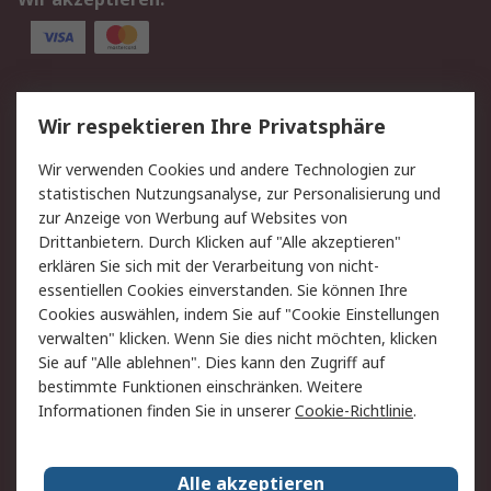
Service
Wir respektieren Ihre Privatsphäre
Value Added Services
Lieferlösungen
Wir verwenden Cookies und andere Technologien zur
Rücksendung/Entsorgung
Kontakt
statistischen Nutzungsanalyse, zur Personalisierung und
Hilfe
zur Anzeige von Werbung auf Websites von
Drittanbietern. Durch Klicken auf "Alle akzeptieren"
Rechtliches
erklären Sie sich mit der Verarbeitung von nicht-
essentiellen Cookies einverstanden. Sie können Ihre
RS Verkaufs- und
Datenschutz
Cookies auswählen, indem Sie auf "Cookie Einstellungen
Lieferbedingungen
verwalten" klicken. Wenn Sie dies nicht möchten, klicken
Cookie-Richtlinie
Zahlungsbedingungen
Sie auf "Alle ablehnen". Dies kann den Zugriff auf
Impressum
Webseite Konditionen
bestimmte Funktionen einschränken. Weitere
Informationen finden Sie in unserer
Cookie-Richtlinie
.
Über RS
Alle akzeptieren
Unternehmen
RS weltweit