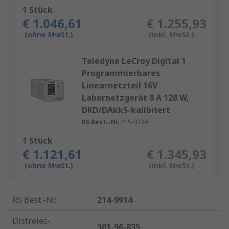
1 Stück
€ 1.046,61
€ 1.255,93
(ohne MwSt.)
(inkl. MwSt.)
Teledyne LeCroy Digital 1
Programmierbares
Linearnetzteil 16V
Labornetzgerät 8 A 128 W,
DKD/DAkkS-kalibriert
RS Best.-Nr.
215-0339
1 Stück
€ 1.121,61
€ 1.345,93
(ohne MwSt.)
(inkl. MwSt.)
RS Best.-Nr.
:
214-9914
Distrelec-
301-96-835