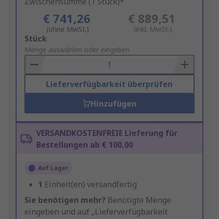
Zwischensumme (1 Stück)*
€ 741,26
€ 889,51
(ohne MwSt.)
(inkl. MwSt.)
Add
Stück
to
Menge auswählen oder eingeben
Basket
Lieferverfügbarkeit überprüfen
Hinzufügen
VERSANDKOSTENFREIE Lieferung für
Bestellungen ab € 100,00
Auf Lager
1
Einheit(en) versandfertig
Sie benötigen mehr?
Benötigte Menge
eingeben und auf „Lieferverfügbarkeit