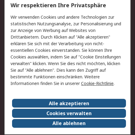
Wir respektieren Ihre Privatsphäre
Value Added Services
Lieferlösungen
Wir verwenden Cookies und andere Technologien zur
Rücksendung/Entsorgung
Kontakt
statistischen Nutzungsanalyse, zur Personalisierung und
Hilfe
zur Anzeige von Werbung auf Websites von
Drittanbietern. Durch Klicken auf "Alle akzeptieren"
Rechtliches
erklären Sie sich mit der Verarbeitung von nicht-
essentiellen Cookies einverstanden. Sie können Ihre
RS Verkaufs- und
Datenschutz
Cookies auswählen, indem Sie auf "Cookie Einstellungen
Lieferbedingungen
verwalten" klicken. Wenn Sie dies nicht möchten, klicken
Cookie-Richtlinie
Zahlungsbedingungen
Sie auf "Alle ablehnen". Dies kann den Zugriff auf
Impressum
Webseite Konditionen
bestimmte Funktionen einschränken. Weitere
Informationen finden Sie in unserer
Cookie-Richtlinie
.
Über RS
Alle akzeptieren
Unternehmen
RS weltweit
Karriere bei RS
Nachhaltigkeit
Cookies verwalten
Qualität/Zertifikate
Presse-Center
Alle ablehnen
Event-Center