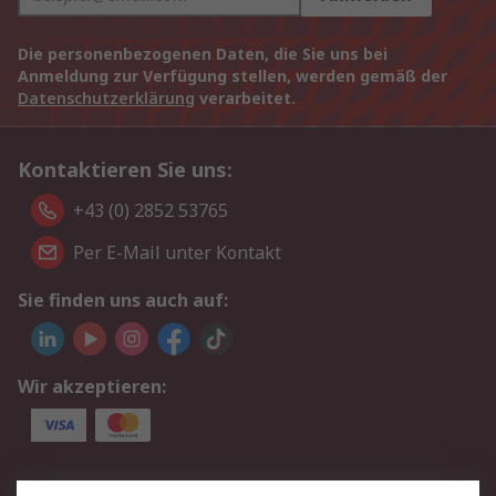
Die personenbezogenen Daten, die Sie uns bei
Anmeldung zur Verfügung stellen, werden gemäß der
Datenschutzerklärung
verarbeitet.
Kontaktieren Sie uns:
+43 (0) 2852 53765
Per E-Mail unter Kontakt
Sie finden uns auch auf:
Wir akzeptieren:
Service