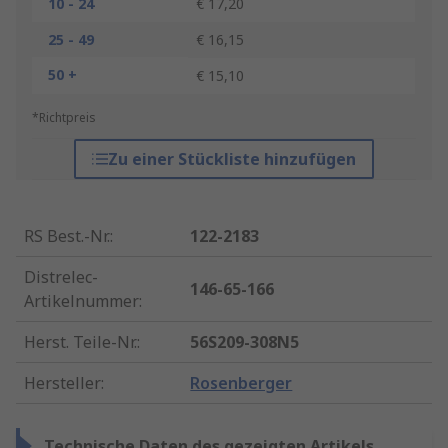
10 - 24
€ 17,20
25 - 49
€ 16,15
50 +
€ 15,10
*Richtpreis
Zu einer Stückliste hinzufügen
RS Best.-Nr.
:
122-2183
Distrelec-
146-65-166
Artikelnummer
:
Herst. Teile-Nr.
:
56S209-308N5
Hersteller
:
Rosenberger
Technische Daten des gezeigten Artikels