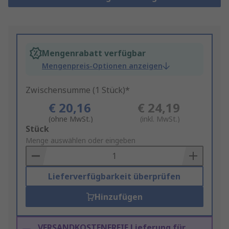
Mengenrabatt verfügbar
Mengenpreis-Optionen anzeigen
Zwischensumme (1 Stück)*
€ 20,16
€ 24,19
(ohne MwSt.)
(inkl. MwSt.)
Add
Stück
to
Menge auswählen oder eingeben
Basket
Lieferverfügbarkeit überprüfen
Hinzufügen
VERSANDKOSTENFREIE Lieferung für