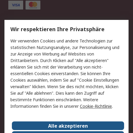
Service
Wir respektieren Ihre Privatsphäre
Value Added Services
Lieferlösungen
Wir verwenden Cookies und andere Technologien zur
Rücksendung/Entsorgung
Kontakt
statistischen Nutzungsanalyse, zur Personalisierung und
Hilfe
zur Anzeige von Werbung auf Websites von
Drittanbietern. Durch Klicken auf "Alle akzeptieren"
Rechtliches
erklären Sie sich mit der Verarbeitung von nicht-
essentiellen Cookies einverstanden. Sie können Ihre
RS Verkaufs- und
Datenschutz
Cookies auswählen, indem Sie auf "Cookie Einstellungen
Lieferbedingungen
verwalten" klicken. Wenn Sie dies nicht möchten, klicken
Cookie-Richtlinie
Zahlungsbedingungen
Sie auf "Alle ablehnen". Dies kann den Zugriff auf
Impressum
Webseite Konditionen
bestimmte Funktionen einschränken. Weitere
Informationen finden Sie in unserer
Cookie-Richtlinie
.
Über RS
Alle akzeptieren
Unternehmen
RS weltweit