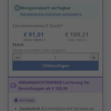
Mengenrabatt verfügbar
Mengenpreis-Optionen anzeigen
Zwischensumme (1 Stück)*
€ 91,01
€ 109,21
(ohne MwSt.)
(inkl. MwSt.)
Add
Stück
to
Menge auswählen oder eingeben
Basket
Hinzufügen
VERSANDKOSTENFREIE Lieferung für
Bestellungen ab € 100,00
Auf Lager
Zusätzlich
2
Einheit(en) mit Versand ab