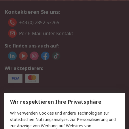
Kontaktieren Sie uns:
+43 (0) 2852 53765
Per E-Mail unter Kontakt
Sie finden uns auch auf:
Wir akzeptieren:
Service
Wir respektieren Ihre Privatsphäre
Value Added Services
Lieferlösungen
Wir verwenden Cookies und andere Technologien zur
Rücksendung/Entsorgung
Kontakt
statistischen Nutzungsanalyse, zur Personalisierung und
Hilfe
zur Anzeige von Werbung auf Websites von