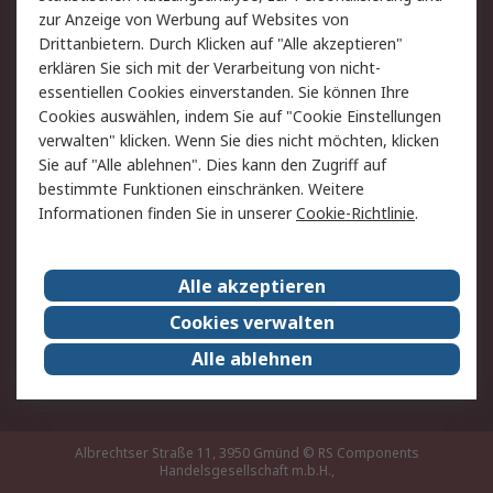
Hilfe
zur Anzeige von Werbung auf Websites von
Drittanbietern. Durch Klicken auf "Alle akzeptieren"
Rechtliches
erklären Sie sich mit der Verarbeitung von nicht-
essentiellen Cookies einverstanden. Sie können Ihre
RS Verkaufs- und
Datenschutz
Cookies auswählen, indem Sie auf "Cookie Einstellungen
Lieferbedingungen
verwalten" klicken. Wenn Sie dies nicht möchten, klicken
Cookie-Richtlinie
Zahlungsbedingungen
Sie auf "Alle ablehnen". Dies kann den Zugriff auf
Impressum
Webseite Konditionen
bestimmte Funktionen einschränken. Weitere
Informationen finden Sie in unserer
Cookie-Richtlinie
.
Über RS
Alle akzeptieren
Unternehmen
RS weltweit
Karriere bei RS
Nachhaltigkeit
Cookies verwalten
Qualität/Zertifikate
Presse-Center
Alle ablehnen
Event-Center
Albrechtser Straße 11, 3950 Gmünd
© RS Components
Handelsgesellschaft m.b.H.,