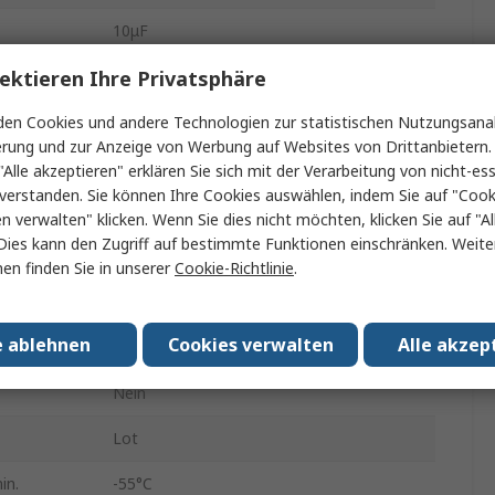
10μF
ektieren Ihre Privatsphäre
35V dc
0805
en Cookies und andere Technologien zur statistischen Nutzungsanal
erung und zur Anzeige von Werbung auf Websites von Drittanbietern.
Gestapelt
"Alle akzeptieren" erklären Sie sich mit der Verarbeitung von nicht-ess
verstanden. Sie können Ihre Cookies auswählen, indem Sie auf "Cook
Oberfläche
en verwalten" klicken. Wenn Sie dies nicht möchten, klicken Sie auf "Al
Dies kann den Zugriff auf bestimmte Funktionen einschränken. Weite
180 mm Durchmesser geprägtes Band
en finden Sie in unserer
Cookie-Richtlinie
.
X5R
e ablehnen
Cookies verwalten
Alle akzep
±10 %
Nein
Lot
in.
-55°C