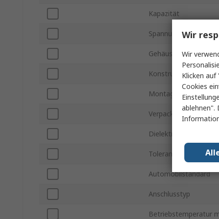
Kapazität
Wir resp
Spannung
Gehäusegröße
Wir verwend
Personalisi
Konstruktion
Klicken auf 
Cookies ein
Montageart
Einstellung
ablehnen". 
Verpackungsart
Information
Dielektrikum
All
Toleranz
Automobilstandard
Anschlusstyp
Betriebstemperatur m