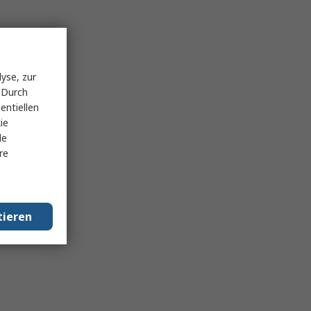
yse, zur
 Durch
entiellen
ie
le
re
tieren