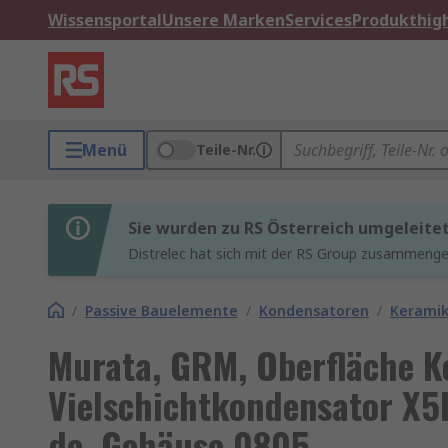
Wissensportal
Unsere Marken
Services
Produkthigh
Menü
Teile-Nr.
Sie wurden zu RS Österreich umgeleite
Distrelec hat sich mit der RS Group zusammenges
/
Passive Bauelemente
/
Kondensatoren
/
Keramik
Murata, GRM, Oberfläche K
Vielschichtkondensator X5
dc, Gehäuse 0805