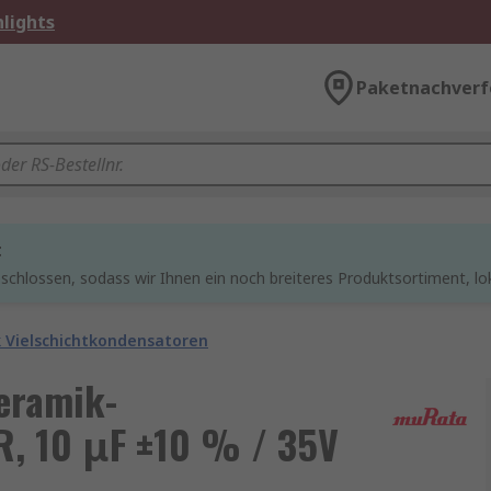
lights
Paketnachverf
t
chlossen, sodass wir Ihnen ein noch breiteres Produktsortiment, lo
 Vielschichtkondensatoren
eramik-
R, 10 μF ±10 % / 35V