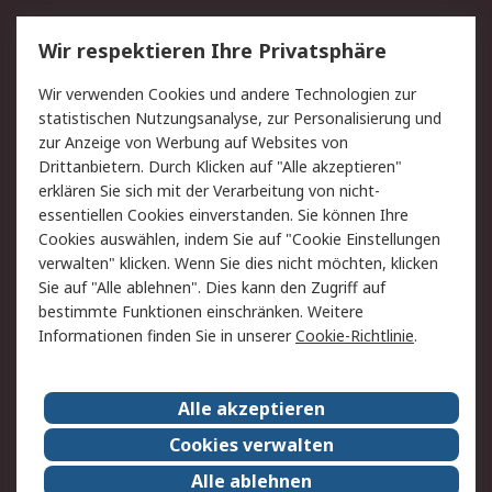
Service
Wir respektieren Ihre Privatsphäre
Value Added Services
Lieferlösungen
Wir verwenden Cookies und andere Technologien zur
Rücksendung/Entsorgung
Kontakt
statistischen Nutzungsanalyse, zur Personalisierung und
Hilfe
zur Anzeige von Werbung auf Websites von
Drittanbietern. Durch Klicken auf "Alle akzeptieren"
Rechtliches
erklären Sie sich mit der Verarbeitung von nicht-
essentiellen Cookies einverstanden. Sie können Ihre
RS Verkaufs- und
Datenschutz
Cookies auswählen, indem Sie auf "Cookie Einstellungen
Lieferbedingungen
verwalten" klicken. Wenn Sie dies nicht möchten, klicken
Cookie-Richtlinie
Zahlungsbedingungen
Sie auf "Alle ablehnen". Dies kann den Zugriff auf
Impressum
Webseite Konditionen
bestimmte Funktionen einschränken. Weitere
Informationen finden Sie in unserer
Cookie-Richtlinie
.
Über RS
Alle akzeptieren
Unternehmen
RS weltweit
Karriere bei RS
Nachhaltigkeit
Cookies verwalten
Qualität/Zertifikate
Presse-Center
Alle ablehnen