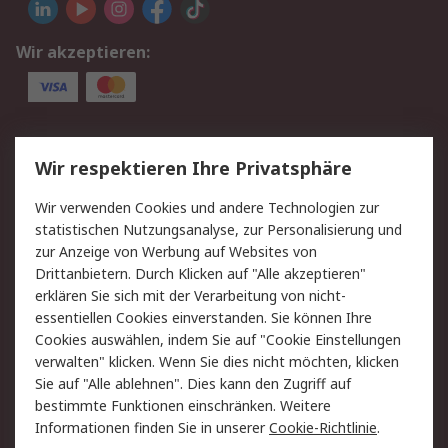
Wir akzeptieren:
Service
Wir respektieren Ihre Privatsphäre
Value Added Services
Lieferlösungen
Wir verwenden Cookies und andere Technologien zur
Rücksendung/Entsorgung
Kontakt
statistischen Nutzungsanalyse, zur Personalisierung und
Hilfe
zur Anzeige von Werbung auf Websites von
Drittanbietern. Durch Klicken auf "Alle akzeptieren"
Rechtliches
erklären Sie sich mit der Verarbeitung von nicht-
essentiellen Cookies einverstanden. Sie können Ihre
RS Verkaufs- und
Datenschutz
Cookies auswählen, indem Sie auf "Cookie Einstellungen
Lieferbedingungen
verwalten" klicken. Wenn Sie dies nicht möchten, klicken
Cookie-Richtlinie
Zahlungsbedingungen
Sie auf "Alle ablehnen". Dies kann den Zugriff auf
Impressum
Webseite Konditionen
bestimmte Funktionen einschränken. Weitere
Informationen finden Sie in unserer
Cookie-Richtlinie
.