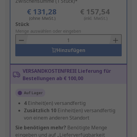
Zwischensumme (1 Stück)*
€ 131,28
€ 157,54
(ohne MwSt.)
(inkl. MwSt.)
Add
Stück
to
Menge auswählen oder eingeben
Basket
Hinzufügen
VERSANDKOSTENFREIE Lieferung für
Bestellungen ab € 100,00
Auf Lager
4
Einheit(en) versandfertig
Zusätzlich
10
Einheit(en) versandfertig
von einem anderen Standort
Sie benötigen mehr?
Benötigte Menge
eingeben und auf „Lieferverfügbarkeit