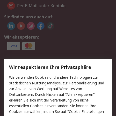
Per E-Mail unter Kontakt
Sie finden uns auch auf:
Wir akzeptieren:
Service
Wir respektieren Ihre Privatsphäre
Value Added Services
Lieferlösungen
Wir verwenden Cookies und andere Technologien zur
Rücksendung/Entsorgung
Kontakt
statistischen Nutzungsanalyse, zur Personalisierung und
Hilfe
zur Anzeige von Werbung auf Websites von
Drittanbietern. Durch Klicken auf "Alle akzeptieren"
Rechtliches
erklären Sie sich mit der Verarbeitung von nicht-
essentiellen Cookies einverstanden. Sie können Ihre
RS Verkaufs- und
Datenschutz
Cookies auswählen, indem Sie auf "Cookie Einstellungen
Lieferbedingungen