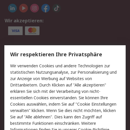
Wir akzeptieren:
Service
Wir respektieren Ihre Privatsphäre
Value Added Services
Lieferlösungen
Wir verwenden Cookies und andere Technologien zur
Rücksendung/Entsorgung
Kontakt
statistischen Nutzungsanalyse, zur Personalisierung und
Hilfe
zur Anzeige von Werbung auf Websites von
Drittanbietern. Durch Klicken auf "Alle akzeptieren"
Rechtliches
erklären Sie sich mit der Verarbeitung von nicht-
essentiellen Cookies einverstanden. Sie können Ihre
RS Verkaufs- und
Datenschutz
Cookies auswählen, indem Sie auf "Cookie Einstellungen
Lieferbedingungen
verwalten" klicken. Wenn Sie dies nicht möchten, klicken
Cookie-Richtlinie
Zahlungsbedingungen
Sie auf "Alle ablehnen". Dies kann den Zugriff auf
Impressum
Webseite Konditionen
bestimmte Funktionen einschränken. Weitere
Informationen finden Sie in unserer
Cookie-Richtlinie
.