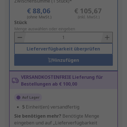
Zwischensumme (1 Stück)*
€ 88,06
€ 105,67
(ohne MwSt.)
(inkl. MwSt.)
Add
Stück
to
Menge auswählen oder eingeben
Basket
Lieferverfügbarkeit überprüfen
Hinzufügen
VERSANDKOSTENFREIE Lieferung für
Bestellungen ab € 100,00
Auf Lager
5
Einheit(en) versandfertig
Sie benötigen mehr?
Benötigte Menge
eingeben und auf „Lieferverfügbarkeit