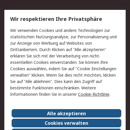
Service
Wir respektieren Ihre Privatsphäre
Value Added Services
Lieferlösungen
Wir verwenden Cookies und andere Technologien zur
Rücksendung/Entsorgung
Kontakt
statistischen Nutzungsanalyse, zur Personalisierung und
Hilfe
zur Anzeige von Werbung auf Websites von
Drittanbietern. Durch Klicken auf "Alle akzeptieren"
Rechtliches
erklären Sie sich mit der Verarbeitung von nicht-
essentiellen Cookies einverstanden. Sie können Ihre
RS Verkaufs- und
Datenschutz
Cookies auswählen, indem Sie auf "Cookie Einstellungen
Lieferbedingungen
verwalten" klicken. Wenn Sie dies nicht möchten, klicken
Cookie-Richtlinie
Zahlungsbedingungen
Sie auf "Alle ablehnen". Dies kann den Zugriff auf
Impressum
Webseite Konditionen
bestimmte Funktionen einschränken. Weitere
Informationen finden Sie in unserer
Cookie-Richtlinie
.
Über RS
Alle akzeptieren
Unternehmen
RS weltweit
Karriere bei RS
Nachhaltigkeit
Cookies verwalten
Qualität/Zertifikate
Presse-Center