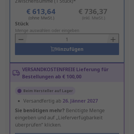
Zwischensumme (1 Stück)*
€ 613,64
€ 736,37
(ohne MwSt.)
(inkl. MwSt.)
Add
Stück
to
Menge auswählen oder eingeben
Basket
Hinzufügen
VERSANDKOSTENFREIE Lieferung für
Bestellungen ab € 100,00
Beim Hersteller auf Lager
Versandfertig ab
26. Jänner 2027
Sie benötigen mehr?
Benötigte Menge
eingeben und auf „Lieferverfügbarkeit
überprüfen“ klicken.