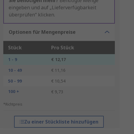
Sie benötigen mehr?
Benötigte Menge
eingeben und auf „Lieferverfügbarkeit
überprüfen“ klicken.
Optionen für Mengenpreise
Stück
Pro Stück
1 - 9
€ 12,17
10 - 49
€ 11,16
50 - 99
€ 10,54
100 +
€ 9,73
*Richtpreis
Zu einer Stückliste hinzufügen