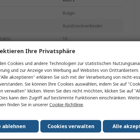
Bulgin
Rundsteckverbinder
takte
10
ektieren Ihre Privatsphäre
Frontmontage
en Cookies und andere Technologien zur statistischen Nutzungsanal
1A
erung und zur Anzeige von Werbung auf Websites von Drittanbietern.
"Alle akzeptieren" erklären Sie sich mit der Verarbeitung von nicht-ess
Miniature
verstanden. Sie können Ihre Cookies auswählen, indem Sie auf "Cook
se
Buchse
en verwalten" klicken. Wenn Sie dies nicht möchten, klicken Sie auf "Al
Dies kann den Zugriff auf bestimmte Funktionen einschränken. Weite
r
Buchse
en finden Sie in unserer
Cookie-Richtlinie
.
IP68
e ablehnen
Cookies verwalten
Alle akzep
htung
Gerade