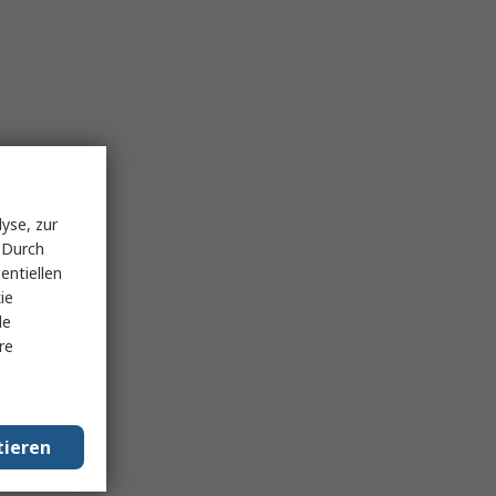
yse, zur
 Durch
entiellen
ie
le
re
tieren