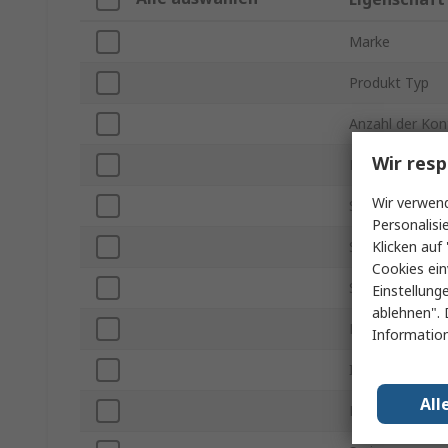
Marke
Produkt Typ
Anzahl der Kon
Wir resp
Montageart
Wir verwend
Stromstärke
Personalisi
Klicken auf 
Steckergröße
Cookies ein
Stecker / Buch
Einstellung
ablehnen". 
Kontakt Gende
Information
IP-Schutzart
All
Montageausric