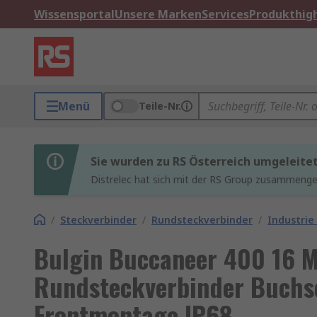
Wissensportal
Unsere Marken
Services
Produkthigh
Menü
Teile-Nr.
Sie wurden zu RS Österreich umgeleite
Distrelec hat sich mit der RS Group zusammenges
/
Steckverbinder
/
Rundsteckverbinder
/
Industrie
Bulgin Buccaneer 400 16 M
Rundsteckverbinder Buchse
Frontmontage IP68