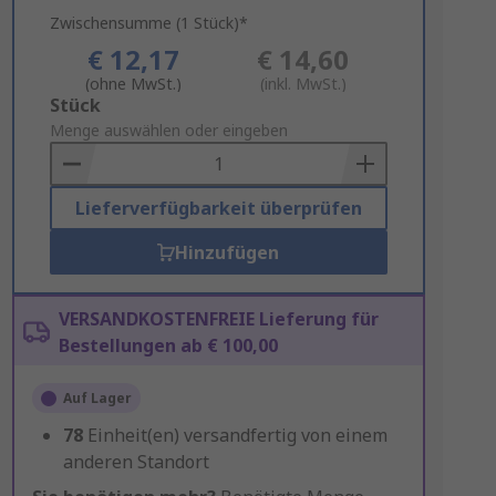
Zwischensumme (1 Stück)*
€ 12,17
€ 14,60
(ohne MwSt.)
(inkl. MwSt.)
Add
Stück
to
Menge auswählen oder eingeben
Basket
Lieferverfügbarkeit überprüfen
Hinzufügen
VERSANDKOSTENFREIE Lieferung für
Bestellungen ab € 100,00
Auf Lager
78
Einheit(en) versandfertig von einem
anderen Standort