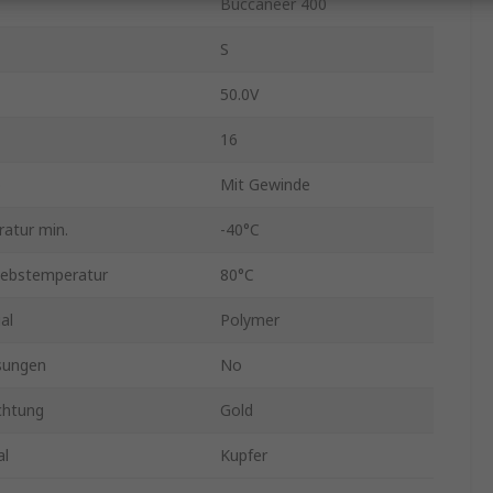
Buccaneer 400
S
50.0V
16
p
Mit Gewinde
atur min.
-40°C
iebstemperatur
80°C
al
Polymer
sungen
No
chtung
Gold
al
Kupfer