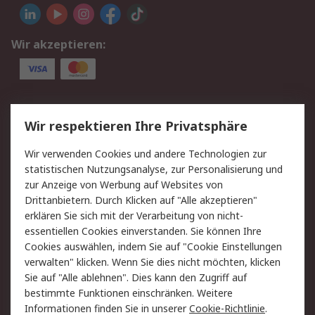
Wir akzeptieren:
Service
Wir respektieren Ihre Privatsphäre
Value Added Services
Lieferlösungen
Wir verwenden Cookies und andere Technologien zur
Rücksendung/Entsorgung
Kontakt
statistischen Nutzungsanalyse, zur Personalisierung und
Hilfe
zur Anzeige von Werbung auf Websites von
Drittanbietern. Durch Klicken auf "Alle akzeptieren"
Rechtliches
erklären Sie sich mit der Verarbeitung von nicht-
essentiellen Cookies einverstanden. Sie können Ihre
RS Verkaufs- und
Datenschutz
Cookies auswählen, indem Sie auf "Cookie Einstellungen
Lieferbedingungen
verwalten" klicken. Wenn Sie dies nicht möchten, klicken
Cookie-Richtlinie
Zahlungsbedingungen
Sie auf "Alle ablehnen". Dies kann den Zugriff auf
Impressum
Webseite Konditionen
bestimmte Funktionen einschränken. Weitere
Informationen finden Sie in unserer
Cookie-Richtlinie
.