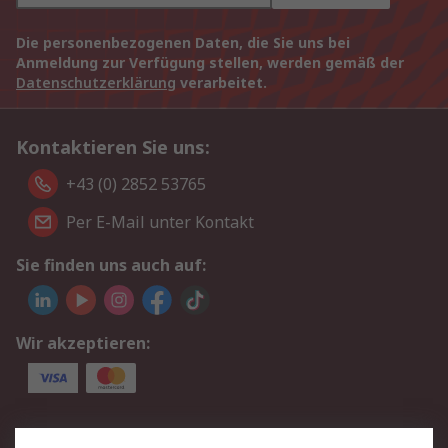
Die personenbezogenen Daten, die Sie uns bei
Anmeldung zur Verfügung stellen, werden gemäß der
Datenschutzerklärung
verarbeitet.
Kontaktieren Sie uns:
+43 (0) 2852 53765
Per E-Mail unter Kontakt
Sie finden uns auch auf:
Wir akzeptieren:
Service