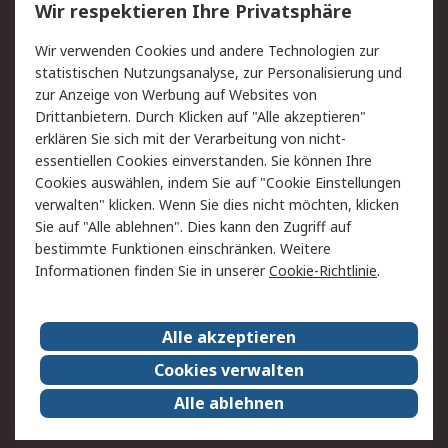
Wir respektieren Ihre Privatsphäre
Value Added Services
Lieferlösungen
Wir verwenden Cookies und andere Technologien zur
Rücksendung/Entsorgung
Kontakt
statistischen Nutzungsanalyse, zur Personalisierung und
Hilfe
zur Anzeige von Werbung auf Websites von
Drittanbietern. Durch Klicken auf "Alle akzeptieren"
Rechtliches
erklären Sie sich mit der Verarbeitung von nicht-
essentiellen Cookies einverstanden. Sie können Ihre
RS Verkaufs- und
Datenschutz
Cookies auswählen, indem Sie auf "Cookie Einstellungen
Lieferbedingungen
verwalten" klicken. Wenn Sie dies nicht möchten, klicken
Cookie-Richtlinie
Zahlungsbedingungen
Sie auf "Alle ablehnen". Dies kann den Zugriff auf
Impressum
Webseite Konditionen
bestimmte Funktionen einschränken. Weitere
Informationen finden Sie in unserer
Cookie-Richtlinie
.
Über RS
Alle akzeptieren
Unternehmen
RS weltweit
Karriere bei RS
Nachhaltigkeit
Cookies verwalten
Qualität/Zertifikate
Presse-Center
Alle ablehnen
Event-Center