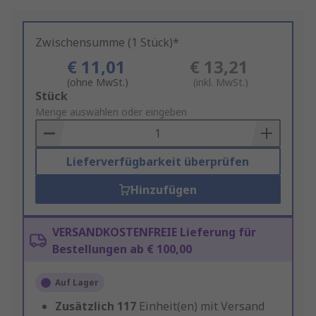
Zwischensumme (1 Stück)*
€ 11,01
€ 13,21
(ohne MwSt.)
(inkl. MwSt.)
Add
Stück
to
Menge auswählen oder eingeben
Basket
Lieferverfügbarkeit überprüfen
Hinzufügen
VERSANDKOSTENFREIE Lieferung für
Bestellungen ab € 100,00
Auf Lager
Zusätzlich
117
Einheit(en) mit Versand