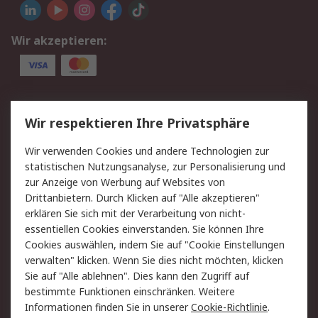
Wir akzeptieren:
Service
Wir respektieren Ihre Privatsphäre
Value Added Services
Lieferlösungen
Wir verwenden Cookies und andere Technologien zur
Rücksendung/Entsorgung
Kontakt
statistischen Nutzungsanalyse, zur Personalisierung und
Hilfe
zur Anzeige von Werbung auf Websites von
Drittanbietern. Durch Klicken auf "Alle akzeptieren"
Rechtliches
erklären Sie sich mit der Verarbeitung von nicht-
essentiellen Cookies einverstanden. Sie können Ihre
RS Verkaufs- und
Datenschutz
Cookies auswählen, indem Sie auf "Cookie Einstellungen
Lieferbedingungen
verwalten" klicken. Wenn Sie dies nicht möchten, klicken
Cookie-Richtlinie
Zahlungsbedingungen
Sie auf "Alle ablehnen". Dies kann den Zugriff auf
Impressum
Webseite Konditionen
bestimmte Funktionen einschränken. Weitere
Informationen finden Sie in unserer
Cookie-Richtlinie
.