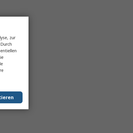
yse, zur
 Durch
entiellen
ie
le
re
tieren