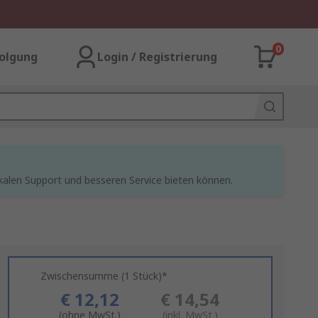
0
olgung
Login / Registrierung
kalen Support und besseren Service bieten können.
Zwischensumme (1 Stück)*
€ 12,12
€ 14,54
(ohne MwSt.)
(inkl. MwSt.)