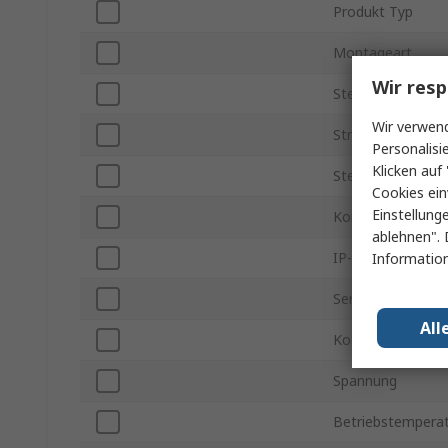
Produkt Typ
Montageart
Wir resp
Steckergröße
Wir verwend
Stromstärke
Personalisi
Klicken auf 
Stecker / Buchse
Cookies ein
Einstellung
Kontakt Gender
ablehnen". 
IP-Schutzart
Information
Serie
All
Kodierung
Spannung
Betriebstemperat