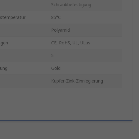
Schraubbefestigung
bstemperatur
85°C
Polyamid
ngen
CE, RoHS, UL, ULus
5
tung
Gold
Kupfer-Zink-Zinnlegierung