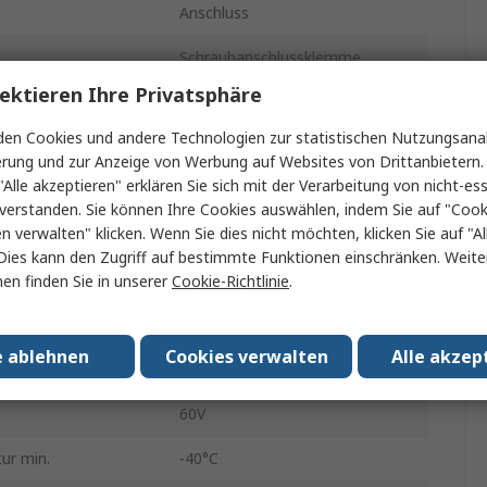
Anschluss
Schraubanschlussklemme
ektieren Ihre Privatsphäre
M12
en Cookies und andere Technologien zur statistischen Nutzungsanal
4A
erung und zur Anzeige von Werbung auf Websites von Drittanbietern.
"Alle akzeptieren" erklären Sie sich mit der Verarbeitung von nicht-ess
Stecker
verstanden. Sie können Ihre Cookies auswählen, indem Sie auf "Cook
en verwalten" klicken. Wenn Sie dies nicht möchten, klicken Sie auf "Al
Stecker
Dies kann den Zugriff auf bestimmte Funktionen einschränken. Weite
IP67
en finden Sie in unserer
Cookie-Richtlinie
.
SAISW
e ablehnen
Cookies verwalten
Alle akzep
A
60V
ur min.
-40°C