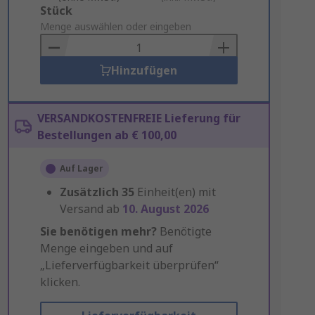
Add
Stück
to
Menge auswählen oder eingeben
Basket
Hinzufügen
VERSANDKOSTENFREIE Lieferung für
Bestellungen ab € 100,00
Auf Lager
Zusätzlich
35
Einheit(en) mit
Versand ab
10. August 2026
Sie benötigen mehr?
Benötigte
Menge eingeben und auf
„Lieferverfügbarkeit überprüfen“
klicken.