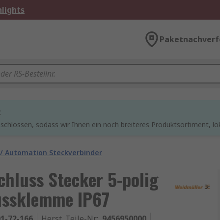
lights
Paketnachverf
t
chlossen, sodass wir Ihnen ein noch breiteres Produktsortiment, lo
 / Automation Steckverbinder
hluss Stecker 5-polig
ussklemme IP67
1-72-166
Herst. Teile-Nr.
:
9456950000