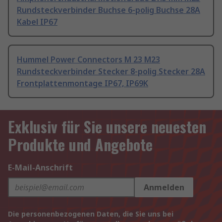
Rundsteckverbinder Buchse 6-polig Buchse 28A
Kabel IP67
Hummel Power Connectors M 23 M23
Rundsteckverbinder Stecker 8-polig Stecker 28A
Frontplattenmontage IP67, IP69K
Exklusiv für Sie unsere neuesten
Produkte und Angebote
E-Mail-Anschrift
Anmelden
Die personenbezogenen Daten, die Sie uns bei