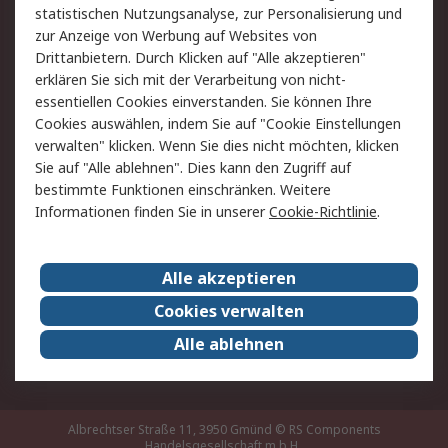
statistischen Nutzungsanalyse, zur Personalisierung und
Hilfe
zur Anzeige von Werbung auf Websites von
Drittanbietern. Durch Klicken auf "Alle akzeptieren"
Rechtliches
erklären Sie sich mit der Verarbeitung von nicht-
essentiellen Cookies einverstanden. Sie können Ihre
RS Verkaufs- und
Datenschutz
Cookies auswählen, indem Sie auf "Cookie Einstellungen
Lieferbedingungen
verwalten" klicken. Wenn Sie dies nicht möchten, klicken
Cookie-Richtlinie
Zahlungsbedingungen
Sie auf "Alle ablehnen". Dies kann den Zugriff auf
Impressum
Webseite Konditionen
bestimmte Funktionen einschränken. Weitere
Informationen finden Sie in unserer
Cookie-Richtlinie
.
Über RS
Alle akzeptieren
Unternehmen
RS weltweit
Karriere bei RS
Nachhaltigkeit
Cookies verwalten
Qualität/Zertifikate
Presse-Center
Alle ablehnen
Event-Center
Albrechtser Straße 11, 3950 Gmünd
© RS Components
Handelsgesellschaft m.b.H.,