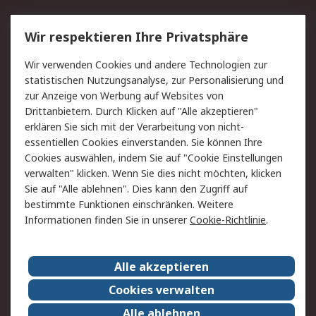
Service
Wir respektieren Ihre Privatsphäre
Value Added Services
Lieferlösungen
Wir verwenden Cookies und andere Technologien zur
Rücksendung/Entsorgung
Kontakt
statistischen Nutzungsanalyse, zur Personalisierung und
Hilfe
zur Anzeige von Werbung auf Websites von
Drittanbietern. Durch Klicken auf "Alle akzeptieren"
Rechtliches
erklären Sie sich mit der Verarbeitung von nicht-
essentiellen Cookies einverstanden. Sie können Ihre
RS Verkaufs- und
Datenschutz
Cookies auswählen, indem Sie auf "Cookie Einstellungen
Lieferbedingungen
verwalten" klicken. Wenn Sie dies nicht möchten, klicken
Cookie-Richtlinie
Zahlungsbedingungen
Sie auf "Alle ablehnen". Dies kann den Zugriff auf
Impressum
Webseite Konditionen
bestimmte Funktionen einschränken. Weitere
Informationen finden Sie in unserer
Cookie-Richtlinie
.
Über RS
Alle akzeptieren
Unternehmen
RS weltweit
Karriere bei RS
Nachhaltigkeit
Cookies verwalten
Qualität/Zertifikate
Presse-Center
Alle ablehnen