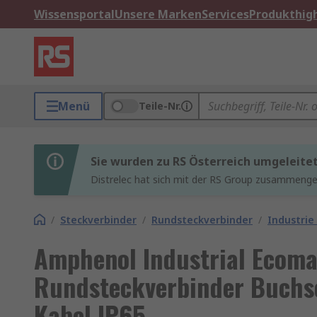
Wissensportal
Unsere Marken
Services
Produkthigh
Menü
Teile-Nr.
Sie wurden zu RS Österreich umgeleite
Distrelec hat sich mit der RS Group zusammenges
/
Steckverbinder
/
Rundsteckverbinder
/
Industrie
Amphenol Industrial Ecom
Rundsteckverbinder Buchse
Kabel IP65