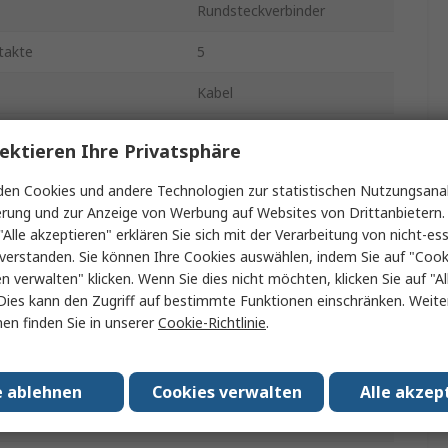
Rundsteckverbinder
takte
5
Kabel
Standard
ektieren Ihre Privatsphäre
21A
en Cookies und andere Technologien zur statistischen Nutzungsanal
erung und zur Anzeige von Werbung auf Websites von Drittanbietern.
se
Buchse
"Alle akzeptieren" erklären Sie sich mit der Verarbeitung von nicht-ess
verstanden. Sie können Ihre Cookies auswählen, indem Sie auf "Cook
r
Buchse
en verwalten" klicken. Wenn Sie dies nicht möchten, klicken Sie auf "Al
IP65
Dies kann den Zugriff auf bestimmte Funktionen einschränken. Weite
en finden Sie in unserer
Cookie-Richtlinie
.
htung
Gerade
Ecomate C16
e ablehnen
Cookies verwalten
Alle akzep
400.0V