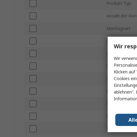
Produkt Typ
Anzahl der Kon
Montageart
Steckergröße
Wir resp
Stromstärke
Wir verwend
Personalisi
Stecker / Buch
Klicken auf 
Cookies ein
Kontakt Gende
Einstellung
IP-Schutzart
ablehnen". 
Information
Montageausric
Serie
All
Spannung