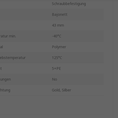
Schraubbefestigung
Bajonett
43 mm
atur min.
-40°C
al
Polymer
iebstemperatur
125°C
t
5+PE
sungen
No
chtung
Gold, Silber