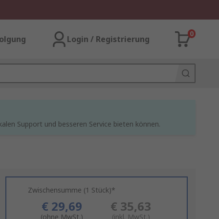
0
olgung
Login / Registrierung
kalen Support und besseren Service bieten können.
Zwischensumme (1 Stück)*
€ 29,69
€ 35,63
(ohne MwSt.)
(inkl. MwSt.)