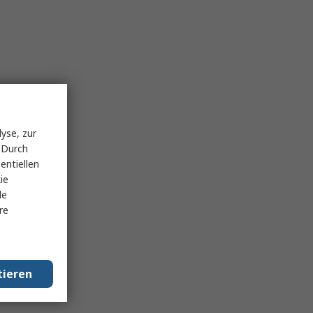
yse, zur
 Durch
entiellen
ie
le
re
tieren