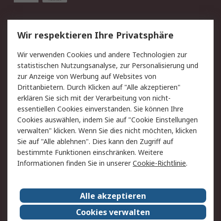
Service
Wir respektieren Ihre Privatsphäre
Value Added Services
Lieferlösungen
Wir verwenden Cookies und andere Technologien zur
Rücksendung/Entsorgung
Kontakt
statistischen Nutzungsanalyse, zur Personalisierung und
Hilfe
zur Anzeige von Werbung auf Websites von
Drittanbietern. Durch Klicken auf "Alle akzeptieren"
Rechtliches
erklären Sie sich mit der Verarbeitung von nicht-
essentiellen Cookies einverstanden. Sie können Ihre
RS Verkaufs- und
Datenschutz
Cookies auswählen, indem Sie auf "Cookie Einstellungen
Lieferbedingungen
verwalten" klicken. Wenn Sie dies nicht möchten, klicken
Cookie-Richtlinie
Zahlungsbedingungen
Sie auf "Alle ablehnen". Dies kann den Zugriff auf
Impressum
Webseite Konditionen
bestimmte Funktionen einschränken. Weitere
Informationen finden Sie in unserer
Cookie-Richtlinie
.
Über RS
Alle akzeptieren
Unternehmen
RS weltweit
Karriere bei RS
Nachhaltigkeit
Cookies verwalten