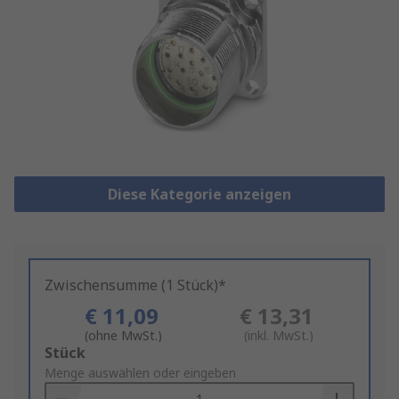
Diese Kategorie anzeigen
Zwischensumme (1 Stück)*
€ 11,09
€ 13,31
(ohne MwSt.)
(inkl. MwSt.)
Add
Stück
to
Menge auswählen oder eingeben
Basket