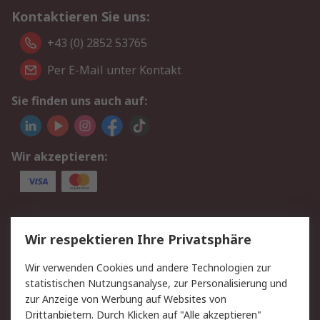
Kontaktieren Sie uns:
+43 (0) 2852 53765
Per E-Mail unter Kontakt
Sie finden uns auch auf:
Wir akzeptieren:
Service
Wir respektieren Ihre Privatsphäre
Value Added Services
Lieferlösungen
Wir verwenden Cookies und andere Technologien zur
Rücksendung/Entsorgung
Kontakt
statistischen Nutzungsanalyse, zur Personalisierung und
Hilfe
zur Anzeige von Werbung auf Websites von
Drittanbietern. Durch Klicken auf "Alle akzeptieren"